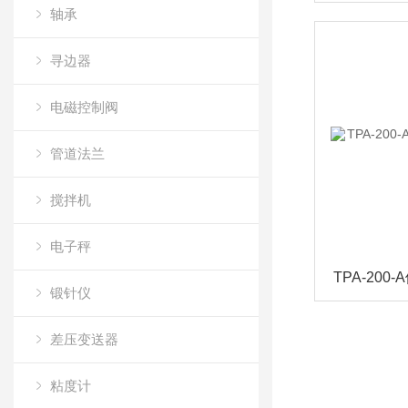
轴承
寻边器
电磁控制阀
管道法兰
搅拌机
电子秤
锻针仪
差压变送器
粘度计