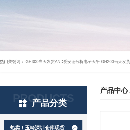
热门关键词：
GH300当天发货AND爱安德分析电子天平
GH200当天发
产品中心
PRODUCTS
产品分类
热卖！玉崎深圳仓库现货