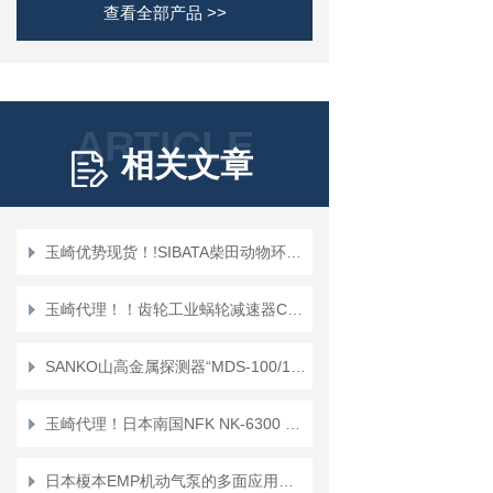
查看全部产品 >>
ARTICLE
相关文章
玉崎优势现货！!SIBATA柴田动物环境控制装置BECSEA-S
玉崎代理！！齿轮工业蜗轮减速器CWG-10适用于给排水系统
SANKO山高金属探测器“MDS-100/100V”
玉崎代理！日本南国NFK NK-6300 法兰式（非焊接）软管
日本榎本EMP机动气泵的多面应用解析