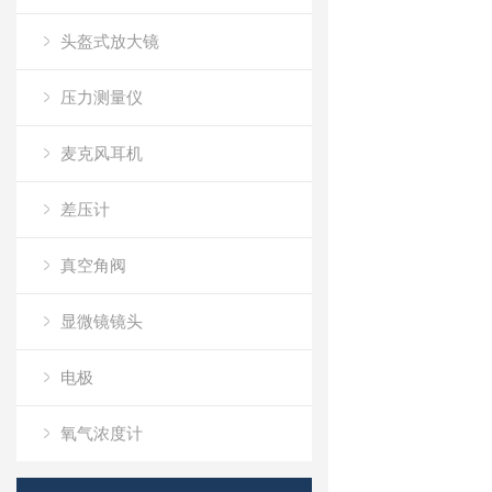
头盔式放大镜
压力测量仪
麦克风耳机
差压计
真空角阀
显微镜镜头
电极
氧气浓度计