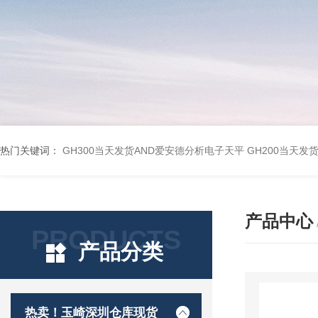
热门关键词：
GH300当天发货AND爱安德分析电子天平
GH200当天发
产品中心
PRODUCTS
产品分类
热卖！玉崎深圳仓库现货