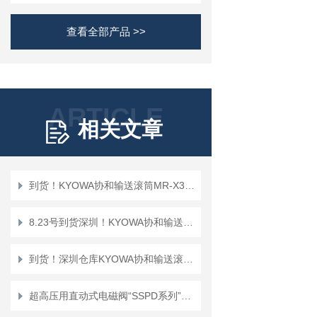
查看全部产品 >>
ARTICLE
相关文章
到货！KYOWA协和输送滚筒MR-X3-57-400-8YFAA
8.23号到货深圳！KYOWA协和输送滚筒MR-X3-57-391-6XFAA
到货！深圳仓库KYOWA协和输送滚筒MR-X3-57-750-5YFAA
超高压用直动式电磁阀“SSPD系列”正品KEIHIN京浜