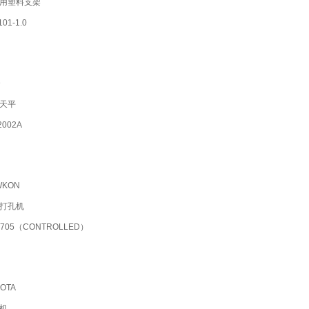
用塑料支架
01-1.0
D
天平
002A
KON
打孔机
705（CONTROLLED）
OTA
机