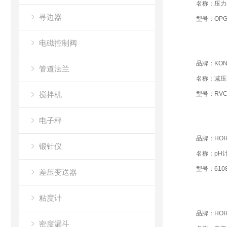
名称：压力
寻边器
型号：OPG-A
电磁控制阀
品牌：KON
管道法兰
名称：减压
搅拌机
型号：RVC2
电子秤
品牌：HOR
锻针仪
名称：pH
型号：6108
差压变送器
粘度计
品牌：HOR
密度漏斗