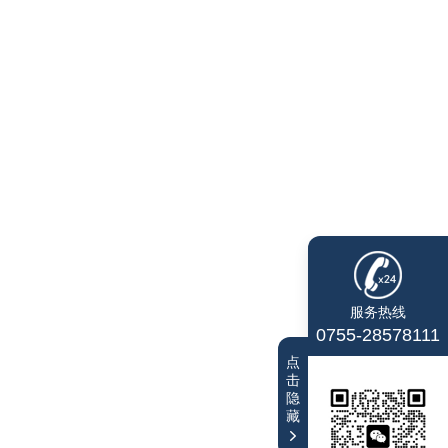
服务热线
0755-28578111
点
击
隐
藏