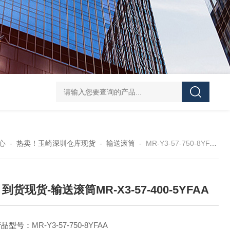
GH252当天发货AND爱安德分析电子天平
SJ-210当天发货三丰/Mituto
心
-
热卖！玉崎深圳仓库现货
-
输送滚筒
-
MR-Y3-57-750-8YFAA10月到货现货-输送滚筒MR-X3-57-400-5YFAA
月到货现货-输送滚筒MR-X3-57-400-5YFAA
产品型号：
MR-Y3-57-750-8YFAA