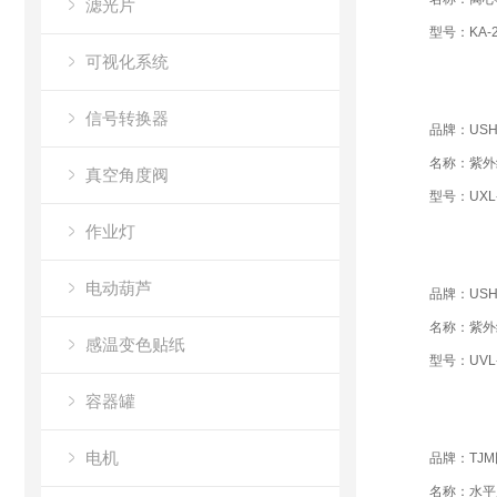
滤光片
型号：KA-2
可视化系统
信号转换器
品牌：USH
名称：紫外
真空角度阀
型号：UXL-
作业灯
电动葫芦
品牌：USH
名称：紫外
感温变色贴纸
型号：UVL-
容器罐
电机
品牌：TJ
名称：水平