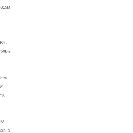
S15M
风机
50B-2
分光
片
30
IO
线灯管