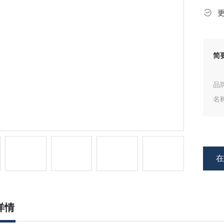
简
品牌
名
型号
详情