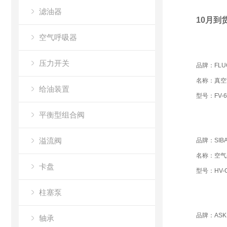
滤油器
10月到货
空气呼吸器
压力开关
品牌：FLU
名称：真空
给油装置
型号：FV-6
平衡型组合阀
溢流阀
品牌：SIBA
名称：空气
卡盘
型号：HV-CW
柱塞泵
品牌：ASK
轴承