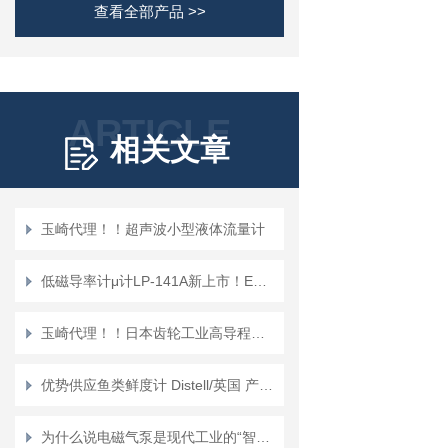
查看全部产品 >>
ARTICLE
相关文章
玉崎代理！！超声波小型液体流量计
低磁导率计μ计LP-141A新上市！EMIC爱美克电磁测器
玉崎代理！！日本齿轮工业高导程滚珠丝杠千斤顶J3F
优势供应鱼类鲜度计 Distell/英国 产品编号：TM-2009
为什么说电磁气泵是现代工业的“智能心脏”