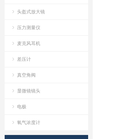
头盔式放大镜
压力测量仪
麦克风耳机
差压计
真空角阀
显微镜镜头
电极
氧气浓度计