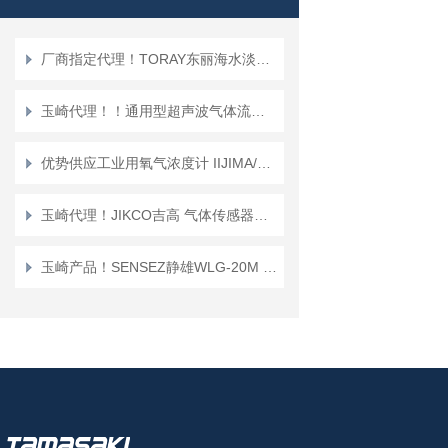
厂商指定代理！TORAY东丽海水淡化膜TM820C-400
玉崎代理！！通用型超声波气体流量计 GF-2500
优势供应工业用氧气浓度计 IIJIMA/日本 产品编号：GP-200
玉崎代理！JIKCO吉高 气体传感器单元 微量检测响应迅速 ＧT－ＰＰ
玉崎产品！SENSEZ静雄WLG-20M 环保耐用传感器