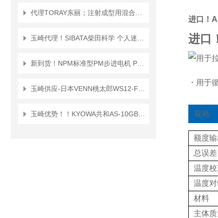
代理TORAY东丽；注射成型用混合喷嘴“TMN系列”TMN16*TMN20
进口！A
进口
玉崎代理！SIBATA柴田科学 个人迷你泵 PMP-001 空气采样泵
新到货！NPM标准型PM步进电机 PFC25-48D1
・用于
玉崎供应-日本VENN桃太郎WS12-F-65A电磁阀
规格
玉崎优势！！KYOWA共和AS-10GB传感器
额度输
总误差
温度校
温度对
材料
主体质