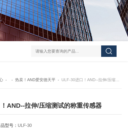
GH252当天发货AND爱安德分析电子天平
SJ-210当天发货三丰/Mituto
心
- -
热卖！AND爱安德天平
-
ULF-30进口！AND--拉伸/压缩测试的称重传感器
！AND--拉伸/压缩测试的称重传感器
产品型号：
ULF-30