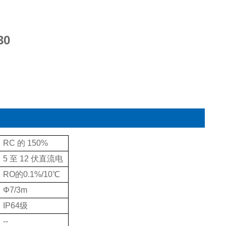
30
RC 的 150%
5 至 12 伏直流电
RO的0.1%/10℃
Φ7/3m
IP64级
--