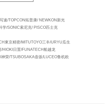
晰写速/TOPCON拓普康/ NEWKON新光
科学/SONIC索尼克/ PISCO匹士克
CH東京精密/MITUTOYO三丰/URYU瓜生
河/HIOKI日置/FUNATECH船越龙
YEI神荣/TSUBOSAKA壶坂/LUCEO鲁机欧