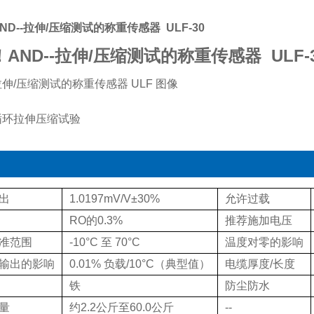
ND--拉伸/压缩测试的称重传感器
ULF-30
！AND--拉伸/压缩测试的称重传感器
ULF-
循环拉伸压缩试验
出
1.0197mV/V±30%
允许过载
RO的0.3%
推荐施加电压
准范围
-10°C 至 70°C
温度对零的影响
输出的影响
0.01% 负载/10°C（典型值）
电缆厚度/长度
铁
防尘防水
量
约2.2公斤至60.0公斤
--