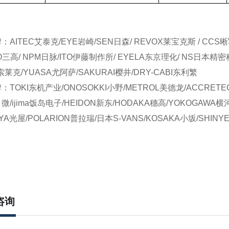
AITEC艾泰克/EYE岩崎/SEN日森/ REVOX莱宝克斯 / CCS
KO三高/ NPM日脉/ITO伊藤制作所/ EYELA东京理化/ NS日本精密
C索莱克/YUASA尤阿萨/SAKURAI樱井/DRY-CABI东利繁
TOKI东机产业/ONOSOKKI小野/METROL美德龙/ACCRETE
目微/ijima饭岛电子/HEIDON新东/HODAKA穗高/YOKOGAWA横
RIYA光屋/POLARION普拉瑞/日本S-VANS/KOSAKA小坂/SHIN
咨询