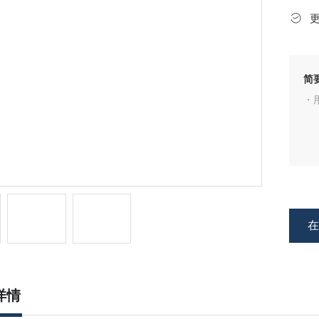
简
・
详情