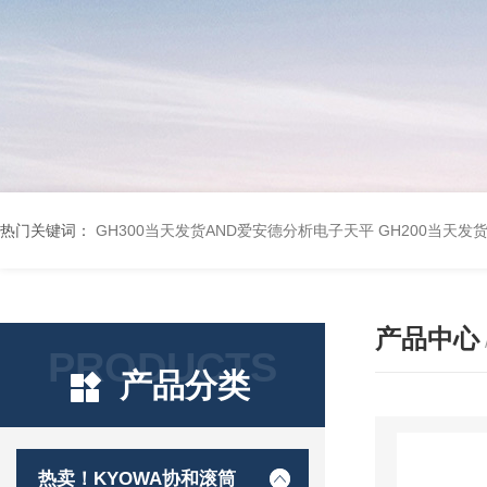
热门关键词：
GH300当天发货AND爱安德分析电子天平
GH200当天发
产品中心
PRODUCTS
产品分类
热卖！KYOWA协和滚筒