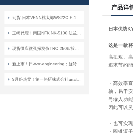
产品详
到货-日本VENN桃太郎WS22C-F-15A电磁阀
日本优势KY
玉崎代理！南国NFK NK-5100 法兰式（带夹式）软管
这是一款
现货供应微孔探测仪TRC-250B/胶带座EA944SG-9
高扭矩、
新上市！日本sr-engineering；旋转接头JS-03R
追求节约能
9月份热卖！第一热研株式会社analyzer “控制单元C-58”稳定浓度读数
・高效率
轴，易于安
号输入功
因此可以
・也可实
・圆锥滚子