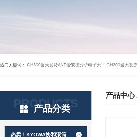
热门关键词：
GH300当天发货AND爱安德分析电子天平
GH200当天发
产品中心
PRODUCTS
产品分类
热卖！KYOWA协和滚筒