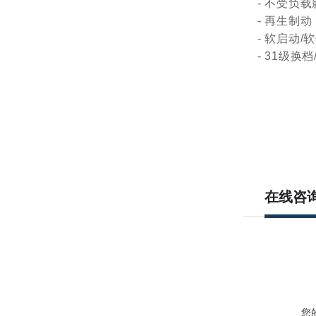
- 不受负
- 再生制动
- 软启动/
- 31级换档
在线咨
您