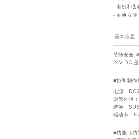
- 电机和
- 更换方
基本信息
节能安全 
24V D
■协和制作所
电源
：DC2
滚筒外径：φ4
选项：SU
驱动卡：EZ
■功能（功