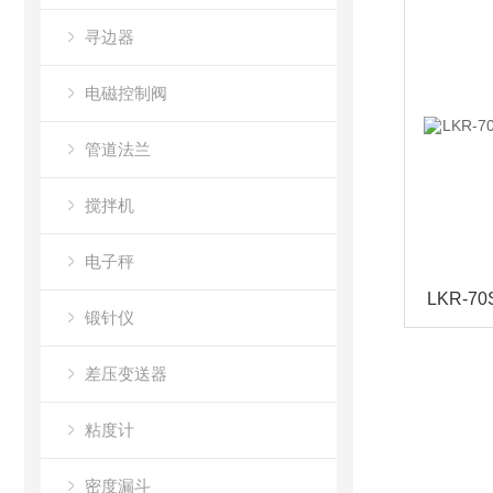
寻边器
电磁控制阀
管道法兰
搅拌机
电子秤
锻针仪
差压变送器
粘度计
密度漏斗