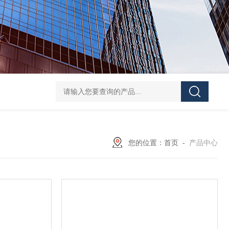
GH252当天发货AND爱安德分析电子天平
SJ-210当天发货三丰/Mituto
您的位置：
首页
-
产品中心