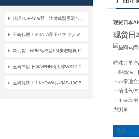
产品详
代理TORAY东丽；注射成型用混合喷嘴“TMN系列”TMN16*TMN20
现货日本A
现货日
玉崎代理！SIBATA柴田科学 个人迷你泵 PMP-001 空气采样泵
新到货！NPM标准型PM步进电机 PFC25-48D1
特殊订单产
玉崎供应-日本VENN桃太郎WS12-F-65A电磁阀
・耐高温、
・非常适合
玉崎优势！！KYOWA共和AS-10GB传感器
・惰性气体
・主要应用
力测量
规格