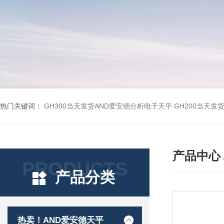
热门关键词：
GH300当天发货AND爱安德分析电子天平
GH200当天发
产品中心
PRODUCTS
产品分类
热卖！AND爱安德天平