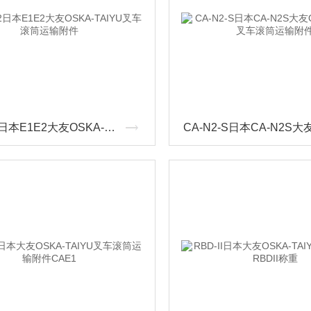
E1・E2日本E1E2大友OSKA-TAIYU叉车滚筒运输附件