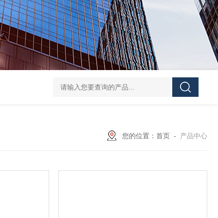
GH252当天发货AND爱安德分析电子天平
SJ-210当天发货三丰/Mituto
您的位置：
首页
-
产品中心