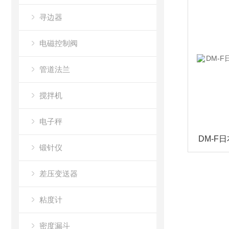
寻边器
电磁控制阀
管道法兰
搅拌机
电子秤
锻针仪
差压变送器
粘度计
密度漏斗