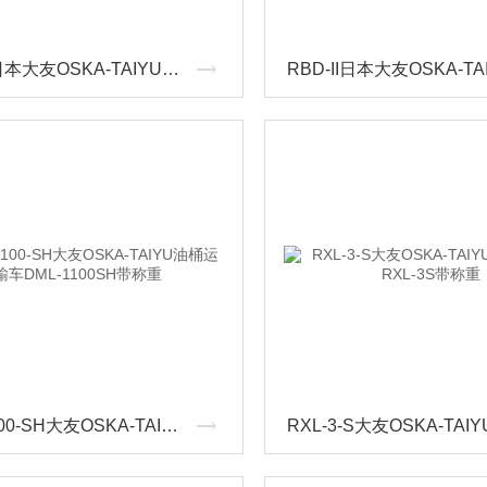
CA-E1日本大友OSKA-TAIYU叉车滚筒运输附件CAE1
DML-1100-SH大友OSKA-TAIYU油桶运输车DML-1100SH带称重