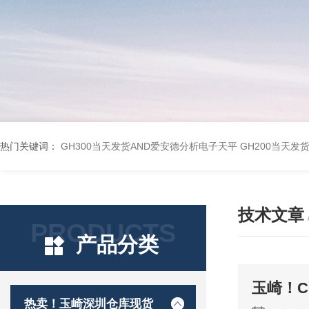
热门关键词：
GH300当天发货AND爱安德分析电子天平
GH200当天发
技术文章
PRODUCTS
产品分类
热卖！玉崎深圳仓库现货