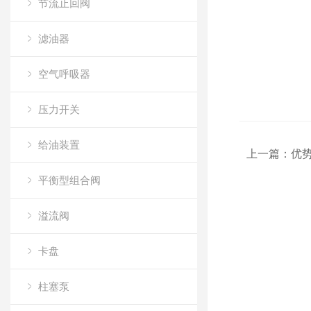
节流止回阀
滤油器
空气呼吸器
压力开关
给油装置
上一篇：
优势产
平衡型组合阀
溢流阀
卡盘
柱塞泵