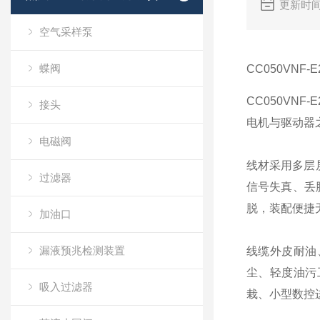
更新时间
空气采样泵
蝶阀
CC050VNF
CC050VNF
接头
电机与驱动器之
电磁阀
线材采用多层
过滤器
信号失真、丢
脱，装配便捷
加油口
漏液预兆检测装置
线缆外皮耐油、
尘、轻度油污
吸入过滤器
栽、小型数控