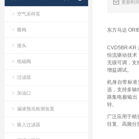
更新时间
空气采样泵
蝶阀
东方马达 ORI
接头
CVD5BR-
恒流驱动技术，
电磁阀
无级可调，支
增益调试。
过滤器
机身自带标准安
选，支持多轴组
加油口
路集电极输出
转。
漏液预兆检测装置
广泛应用于精
往复、高频分
吸入过滤器