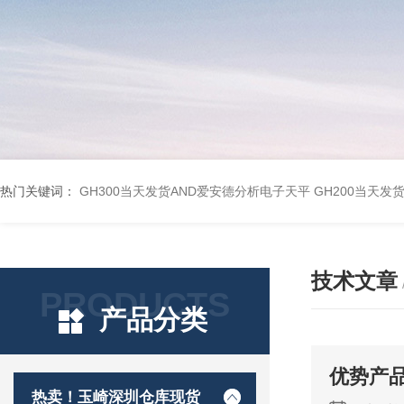
热门关键词：
GH300当天发货AND爱安德分析电子天平
GH200当天发
技术文章
PRODUCTS
产品分类
优势产品
热卖！玉崎深圳仓库现货