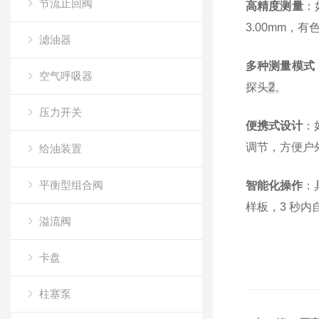
节流止回阀
高精度测量
：
3.00mm，有色
滤油器
多种测量模式
空气呼吸器
探头
2
。
压力开关
便携式设计
：
调节，方便户
给油装置
平衡型组合阀
智能化操作
：
样板，3 秒内
溢流阀
卡盘
柱塞泵