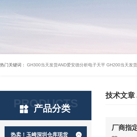
热门关键词：
GH300当天发货AND爱安德分析电子天平
GH200当天发
技术文章
PRODUCTS
产品分类
厂商指定
热卖！玉崎深圳仓库现货