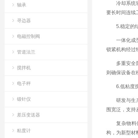
冷却系统辅助
轴承
要长时间连续工
寻边器
5.稳定的结
电磁控制阀
一体化成型工
锁紧机构经过
管道法兰
多重安全防护
搅拌机
则确保设备在
电子秤
6.低粘度搅
锻针仪
研发与生产的
围宽泛，支持
差压变送器
复杂物料体系
粘度计
构，为新型材