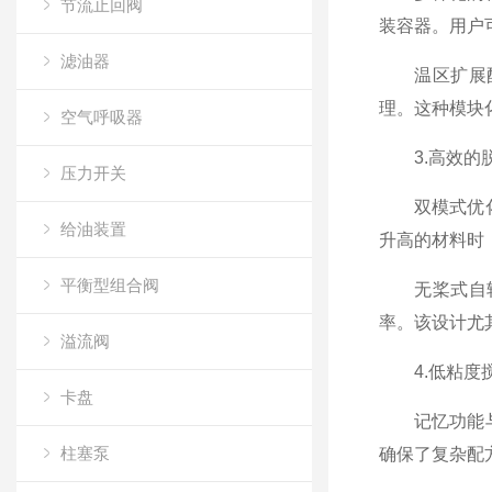
节流止回阀
装容器。用户
滤油器
温区扩展配件
理。这种模块
空气呼吸器
3.高效的脱
压力开关
双模式优化流
给油装置
升高的材料时
平衡型组合阀
无桨式自转公
率。该设计尤
溢流阀
4.低粘度搅
卡盘
记忆功能与分
柱塞泵
确保了复杂配