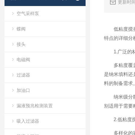
更新时间
空气采样泵
蝶阀
低粘度搅拌机
特点的详细分
接头
1.广泛的
电磁阀
多粘度覆盖能
是纳米填料还
过滤器
料的制备需求
加油口
纳米级分散支
漏液预兆检测装置
别适用于需要
2.
低粘度
吸入过滤器
多样化的容量