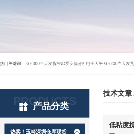
热门关键词：
GH300当天发货AND爱安德分析电子天平
GH200当天发
技术文章
PRODUCTS
产品分类
低粘度
热卖！玉崎深圳仓库现货