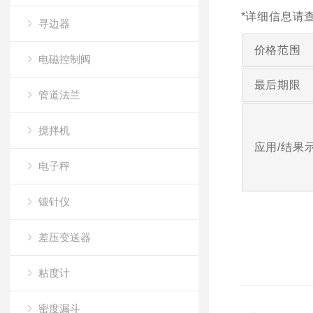
*详细信息请查
寻边器
价格范围
电磁控制阀
最后期限
管道法兰
搅拌机
应用/结果
电子秤
锻针仪
差压变送器
粘度计
密度漏斗