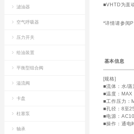
■VHTD为直
滤油器
空气呼吸器
*详情请参阅
压力开关
给油装置
基本信息
平衡型组合阀
[规格]
溢流阀
■流体：水/蒸
■温度：MAX 
卡盘
■工作压力：MA
■孔径：8至2
柱塞泵
■电源：AC100
■操作：通电
轴承