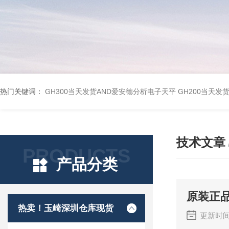
热门关键词：
GH300当天发货AND爱安德分析电子天平
GH200当天发
技术文章
PRODUCTS
产品分类
原装正品
热卖！玉崎深圳仓库现货
更新时间