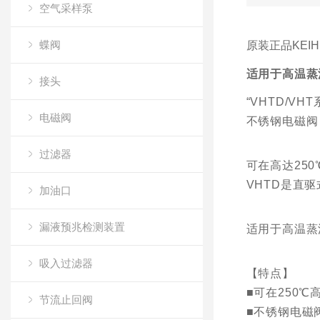
空气采样泵
蝶阀
原装正品KEIH
适用于高温蒸
接头
“VHTD/V
电磁阀
不锈钢电磁阀
过滤器
可在高达250
VHTD是直
加油口
漏液预兆检测装置
适用于高温蒸
吸入过滤器
【特点】
■可在250℃
节流止回阀
■不锈钢电磁