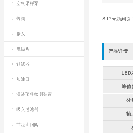
空气采样泵
蝶阀
8.12号新到货
接头
电磁阀
产品详情
过滤器
LE
加油口
峰值
漏液预兆检测装置
外
吸入过滤器
输
节流止回阀