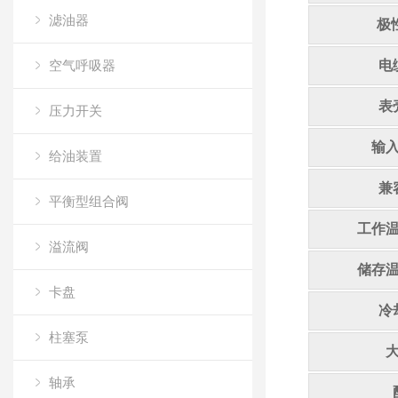
滤油器
极
空气呼吸器
电
表
压力开关
输
给油装置
兼
平衡型组合阀
工作
溢流阀
储存
卡盘
冷
柱塞泵
轴承