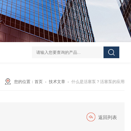
GH252当天发货AND爱安德分析电子天平
SJ-210当天发货三丰/Mituto
您的位置：
首页
-
技术文章
-
什么是活塞泵？活塞泵的应用
返回列表