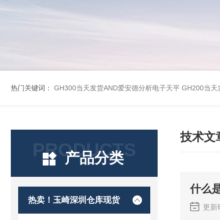
热门关键词：
GH300当天发货AND爱安德分析电子天平
GH200当
技术文
PRODUCTS
产品分类
什么
热卖！玉崎深圳仓库现货
更新时