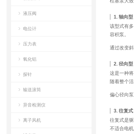
柱塞泵大致
液压阀
1. 轴向型
该型式有多
电位计
容积泵。
压力表
通过改变斜
氧化铝
2. 径向型
这是一种将
探针
随着整个活
输送滚筒
偏心径向泵
异音检测仪
3. 往复式
离子风机
往复式是驱
不适合电机