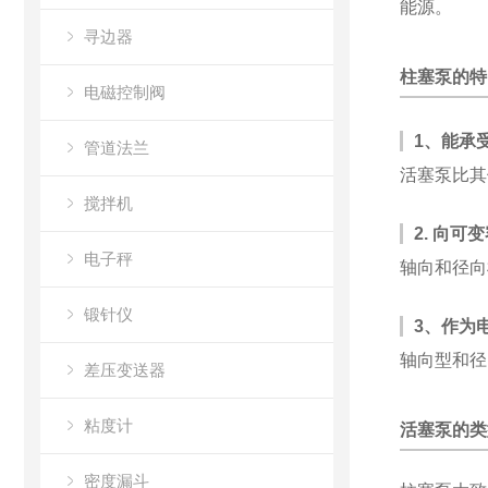
能源。
寻边器
柱塞泵的特
电磁控制阀
1、能承
管道法兰
活塞泵比其
搅拌机
2. 向可
电子秤
轴向和径向
锻针仪
3、作为
轴向型和径
差压变送器
粘度计
活塞泵的类
密度漏斗