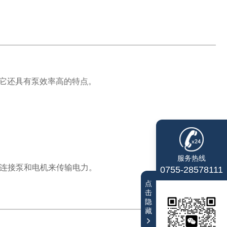
它还具有泵效率高的特点。
服务热线
连接泵和电机来传输电力。
0755-28578111
点
击
隐
藏