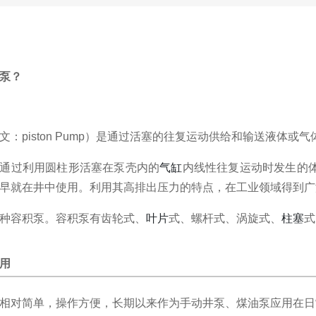
泵？
文：piston Pump）是通过活塞的往复运动供给和输送液体或气
通过利用圆柱形活塞在泵壳内的
气缸
内线性往复运动时发生的
早就在井中使用。
利用其高排出压力的特点，在工业领域得到广
种容积泵。
容积泵有齿轮式、
叶片
式、螺杆式、涡旋式、
柱塞
式
用
相对简单，操作方便，长期以来作为手动井泵、煤油泵应用在日