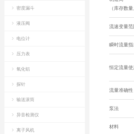
密度漏斗
（库存数量
液压阀
流速变量范围
电位计
瞬时流量指
压力表
恒定流量使
氧化铝
探针
流量准确性
输送滚筒
泵法
异音检测仪
材料
离子风机