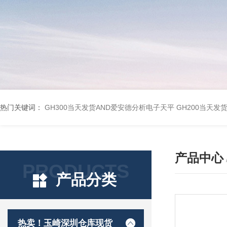
热门关键词：
GH300当天发货AND爱安德分析电子天平
GH200当天发
产品中心
PRODUCTS
产品分类
热卖！玉崎深圳仓库现货