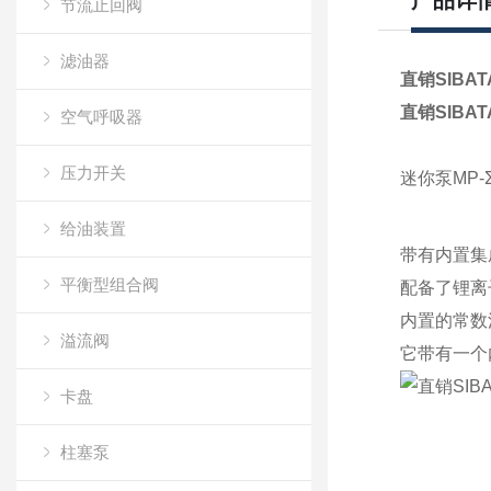
产品详
节流止回阀
滤油器
直销SIBA
直销SIBA
空气呼吸器
压力开关
迷你泵MP-Σ
给油装置
带有内置集
平衡型组合阀
配备了锂离
内置的常数
溢流阀
它带有一个
卡盘
柱塞泵