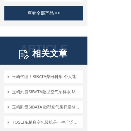
查看全部产品 >>
ARTICLE
相关文章
玉崎代理！SIBATA柴田科学 个人迷你泵 PMP-001 空气采样泵
玉崎到货SIBATA微型空气采样泵 MP-Σ300NII
玉崎到货SIBATA 微型空气采样泵MP-Σ500NII
TOSEI东精真空包装机是一种广泛应用于食品行业的设备