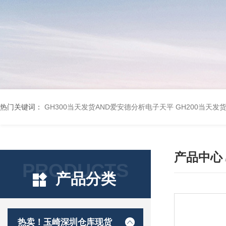
热门关键词：
GH300当天发货AND爱安德分析电子天平
GH200当天发
产品中心
PRODUCTS
产品分类
热卖！玉崎深圳仓库现货