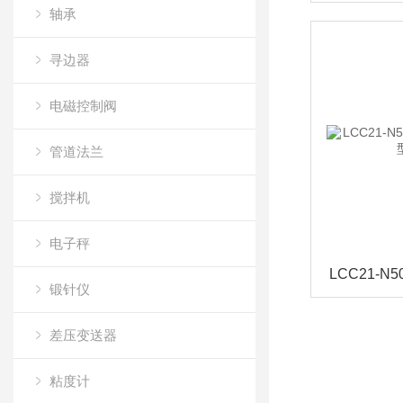
轴承
寻边器
电磁控制阀
管道法兰
搅拌机
电子秤
锻针仪
差压变送器
粘度计