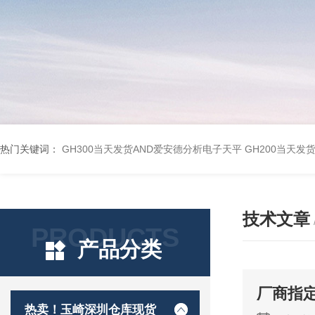
热门关键词：
GH300当天发货AND爱安德分析电子天平
GH200当天发
技术文章
PRODUCTS
产品分类
厂商指定
热卖！玉崎深圳仓库现货