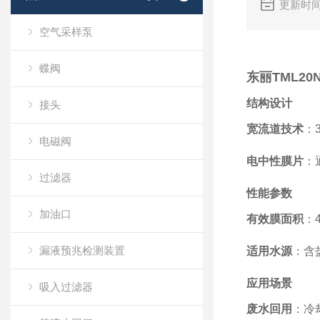
更新时间
空气采样泵
蝶阀
东丽TML20
结构设计
接头
宽流道技术
‌
电磁阀
电中性膜片
‌
过滤器
性能参数
加油口
有效膜面积
‌
漏液预兆检测装置
适用水源
‌：
应用场景
吸入过滤器
废水回用
‌：