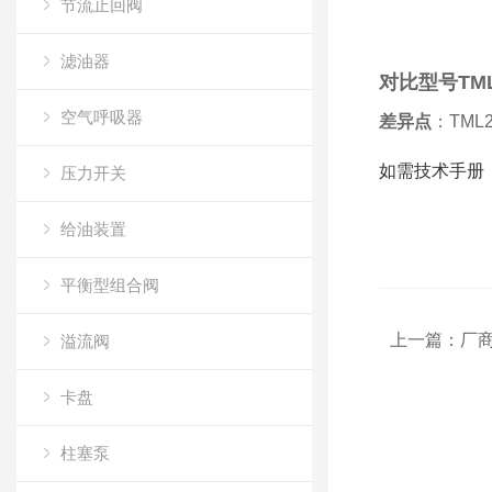
节流止回阀
滤油器
对比型号TML2
空气呼吸器
差异点
‌：TM
如需技术手册，
压力开关
给油装置
平衡型组合阀
上一篇：
厂商
溢流阀
卡盘
柱塞泵