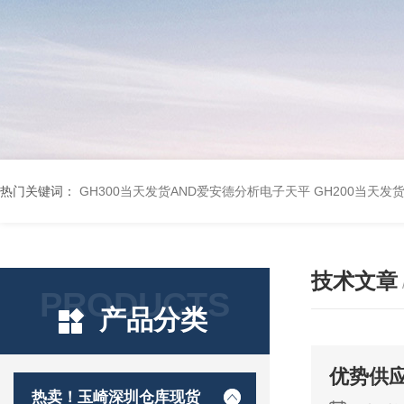
热门关键词：
GH300当天发货AND爱安德分析电子天平
GH200当天发
技术文章
PRODUCTS
产品分类
优势供应微
热卖！玉崎深圳仓库现货