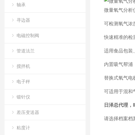
轴承
微量氧气分析仪R
寻边器
可检测氧气浓度0-
电磁控制阀
快速精准的检
管道法兰
适用食品包装
内置吸气帮浦
搅拌机
替换式氧气电
电子秤
可适用于混和
锻针仪
日泽总代理，I
差压变送器
请选择档案
档
粘度计