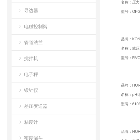
名称：压力
寻边器
型号：OPG-A
电磁控制阀
品牌：KON
管道法兰
名称：减压
搅拌机
型号：RVC2
电子秤
品牌：HOR
锻针仪
名称：pH
型号：6108
差压变送器
粘度计
品牌：HOR
密度漏斗