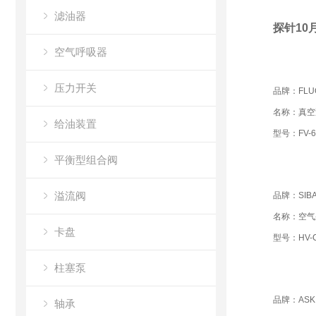
滤油器
探针10月
空气呼吸器
压力开关
品牌：FLU
名称：真空
给油装置
型号：FV-6
平衡型组合阀
溢流阀
品牌：SIBA
名称：空气
卡盘
型号：HV-CW
柱塞泵
品牌：ASK
轴承