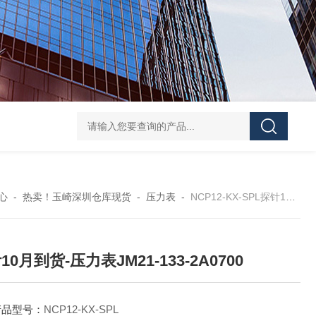
GH252当天发货AND爱安德分析电子天平
SJ-210当天发货三丰/Mituto
心
-
热卖！玉崎深圳仓库现货
-
压力表
-
NCP12-KX-SPL探针10月到货-压力表JM21-133-2A0700
10月到货-压力表JM21-133-2A0700
产品型号：
NCP12-KX-SPL