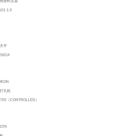
用塑料支架
01-1.0
D
天平
002A
KON
打孔机
705（CONTROLLED）
OTA
机