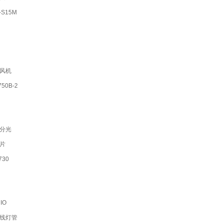
S15M
风机
50B-2
分光
片
30
IO
线灯管