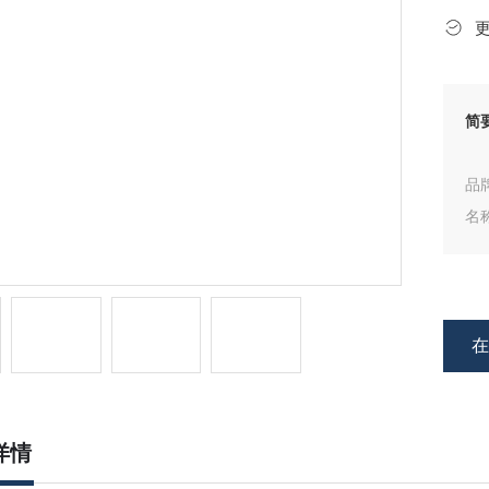
简
品牌
名
型号
详情