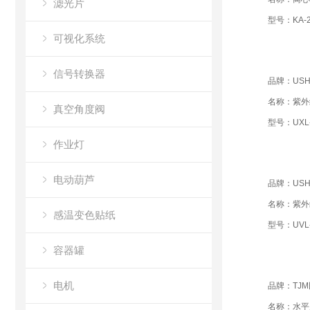
滤光片
型号：KA-2
可视化系统
信号转换器
品牌：USH
名称：紫外
真空角度阀
型号：UXL-
作业灯
电动葫芦
品牌：USH
名称：紫外
感温变色贴纸
型号：UVL-
容器罐
电机
品牌：TJ
名称：水平