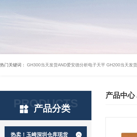
热门关键词：
GH300当天发货AND爱安德分析电子天平
GH200当天发
产品中心
PRODUCTS
产品分类
热卖！玉崎深圳仓库现货