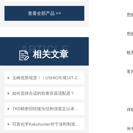
查看全部产品 >>
您
您
ARTICLE
相关文章
联
常
玉崎优势现货！！USHIO牛尾UIT-250型累积紫外线测量仪
如何选择合适的软膏容器适配器？
TKD精密回转接头结构强度足以承受推力、径向、弯矩等复杂载荷
详
写真化学Kakuhunter对于涂料制造商 解决方案 高粘度涂料短时间内消泡
补