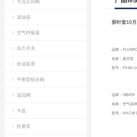
产品详
节流止回阀
滤油器
探针套10月
空气呼吸器
压力开关
品牌：FLUOR
名称：真空泵
给油装置
型号：FV-60-2
平衡型组合阀
溢流阀
品牌：SIBATA
名称：空气采
卡盘
型号：HV-CW 0
柱塞泵