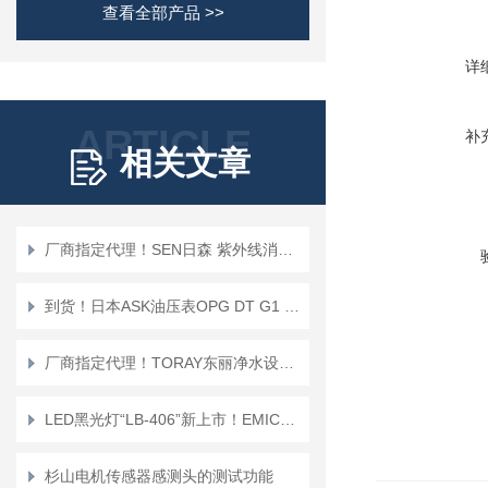
查看全部产品 >>
详
ARTICLE
补
相关文章
厂商指定代理！SEN日森 紫外线消毒器SANITRON
到货！日本ASK油压表OPG DT G1 4 60X16MPa-B
厂商指定代理！TORAY东丽净水设备 TSP-L
LED黑光灯“LB-406”新上市！EMIC爱美克电磁测器
杉山电机传感器感测头的测试功能