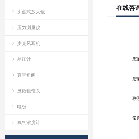
在线咨
头盔式放大镜
压力测量仪
麦克风耳机
您
差压计
真空角阀
您
显微镜镜头
联
电极
常
氧气浓度计