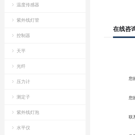
温度传感器
日本APC
日本JRM
紫外线灯管
汇川
在线咨
汇川
控制器
汇川
天平
CCS
光纤
您
压力计
测定子
您
紫外线灯泡
联
水平仪