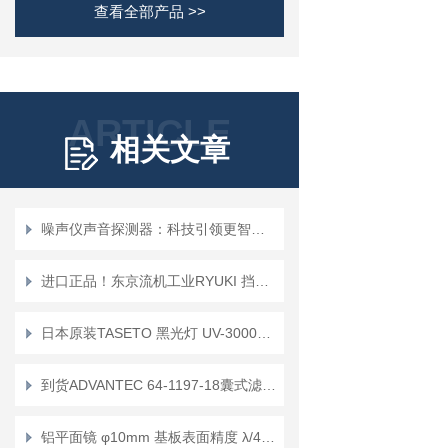
查看全部产品 >>
ARTICLE
相关文章
噪声仪声音探测器：科技引领更智能的噪声管理
进口正品！东京流机工业RYUKI 挡板式流量开关 保护开关 RS-2A-20
日本原装TASETO 黑光灯 UV-3000HP 荧光磁粉检测
到货ADVANTEC 64-1197-18囊式滤芯过滤器CCP-005AM-C1B
铝平面镜 φ10mm 基板表面精度 λ/4 TFA-10C03-4 [SIGMAKOKI CO., LTD.]