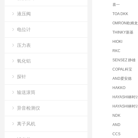
喜一
液压阀
TOA DKK
OMRON欧姆龙
电位计
THINKY新基
HIOKI
压力表
RKC
SENSEZ 静雄
氧化铝
COPAL科宝
探针
AND爱安德
HAKKO
输送滚筒
HAYASHI林时
HAYASHI林时
异音检测仪
NDK
离子风机
AND
CCS