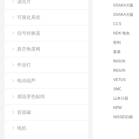
滤光片
OSAKA大阪
OSAKA大阪
可视化系统
CCS
信号转换器
NDK 电色
胜利
真空角度阀
新基
INGUN
作业灯
INGUN
VETUS
电动葫芦
SMC
感温变色贴纸
山本计器
NPM
容器罐
NISSEI日精
NISSEI日精
电机
NISSEI日精