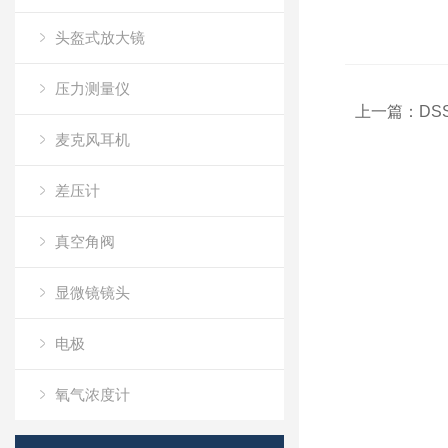
头盔式放大镜
压力测量仪
上一篇：
DSS
麦克风耳机
差压计
真空角阀
显微镜镜头
电极
氧气浓度计