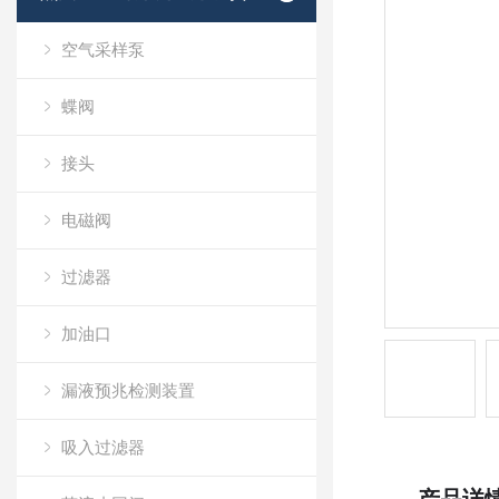
空气采样泵
蝶阀
接头
电磁阀
过滤器
加油口
漏液预兆检测装置
吸入过滤器