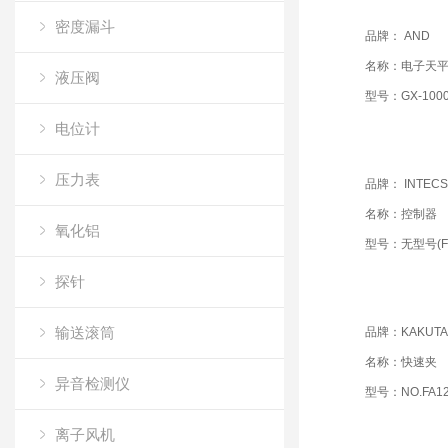
密度漏斗
品牌： AND
名称：电子天
液压阀
型号：GX-1000
电位计
压力表
品牌： INTECS
名称：控制器
氧化铝
型号：无型号(FO
探针
输送滚筒
品牌：KAKUTA
名称：快速夹
异音检测仪
型号：NO.FA12
离子风机