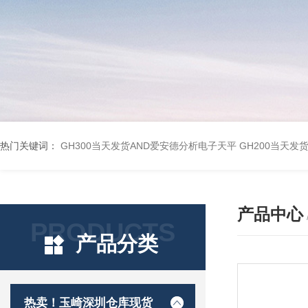
热门关键词：
GH300当天发货AND爱安德分析电子天平
GH200当天发
产品中心
PRODUCTS
产品分类
热卖！玉崎深圳仓库现货