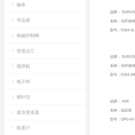
轴承
品牌： SURUG
寻边器
名称：光纤保
型号：F264-3L
电磁控制阀
管道法兰
品牌： SURUG
搅拌机
名称：光纤保
型号：F264-3
电子秤
锻针仪
品牌： ASK
名称：油压表
差压变送器
型号：OPG-AT-R
粘度计