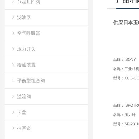
产品详
节流止回阀
滤油器
供应日本玉崎
空气呼吸器
压力开关
品牌： SONY
给油装置
名称：工业相
型号：XCG-CG
平衡型组合阀
溢流阀
品牌： SPOTR
卡盘
名称：压力计
型号：SP-231
柱塞泵