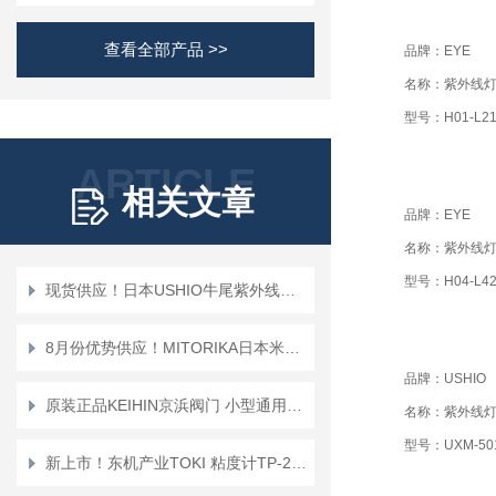
查看全部产品 >>
品牌：EYE
名称：紫外线
型号：H01-L21
ARTICLE
相关文章
品牌：EYE
名称：紫外线
型号：H04-L4
现货供应！日本USHIO牛尾紫外线灯管UVL-6000-O
8月份优势供应！MITORIKA日本米特里卡紫外线灯管HISCO-239-0354
品牌：USHIO
原装正品KEIHIN京浜阀门 小型通用三通电磁阀 M3P系列
名称：紫外线
型号：UXM-50
新上市！东机产业TOKI 粘度计TP-200EH（-R）