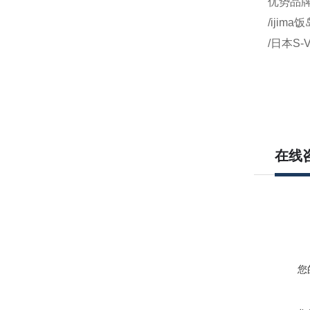
优势品牌：
/ijim
/日本S-
在线
您