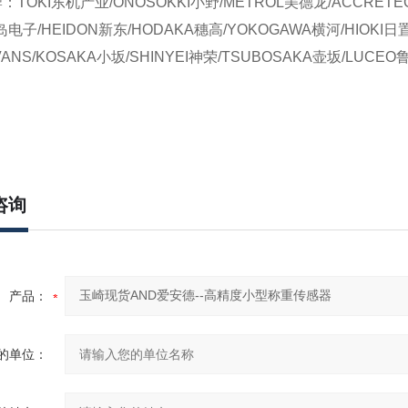
TOKI东机产业/ONOSOKKI小野/METROL美德龙/ACCRETE
a饭岛电子/HEIDON新东/HODAKA穗高/YOKOGAWA横河/HIOKI日
VANS/KOSAKA小坂/SHINYEI神荣/TSUBOSAKA壶坂/LUCE
咨询
产品：
的单位：