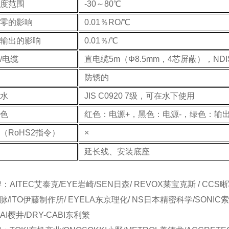
度范围
-30～80℃
零的影响
0.01％RO/℃
输出的影响
0.01％/℃
/电缆
直电缆5m（Φ8.5mm，4芯屏蔽），ND
防锈的
水
JIS C0920 7级，可在水下使用
色
红色：电源+，黑色：电源-，绿色：输出
（RoHS2指令）
×
延长线、安装底座
AITEC艾泰克/EYE岩崎/SEN日森/ REVOX莱宝克斯 / CCS晰
日脉/ITO伊藤制作所/ EYELA东京理化/ NS日本精密科学/SONIC索
RAI樱井/DRY-CABI东利繁