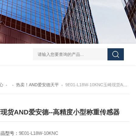
GH252当天发货AND爱安德分析电子天平
SJ-210当天发货三丰/Mituto
心
- -
热卖！AND爱安德天平
-
9E01-L18W-10KNC玉崎现货AND爱安德--高精度小型称重传感器
现货AND爱安德--高精度小型称重传感器
产品型号：
9E01-L18W-10KNC