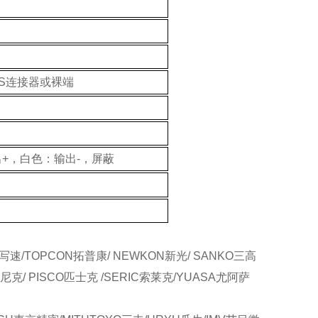
IS连接器或裸端
+，白色：输出-，屏蔽
写速/TOPCON拓普康/ NEWKON新光/ SANKO三高
尼克/ PISCO匹士克 /SERIC索莱克/YUASA尤阿萨