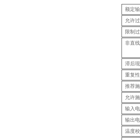
额定输
允许过
限制过
非直线
滞后现
重复性
推荐施
允许施
输入电
输出电
温度校