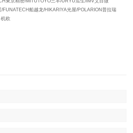
CH東京精密/MITUTOYO三丰/URYU瓜生/IMV艾目微
置/FUNATECH船越龙/HIKARIYA光屋/POLARION普拉瑞
O鲁机欧