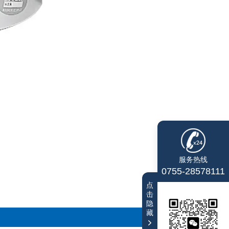
服务热线
0755-28578111
点
击
隐
藏