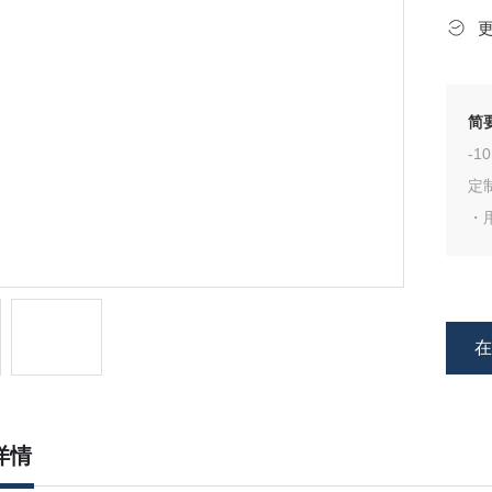
简
-1
定
・
・防
・
・
详情