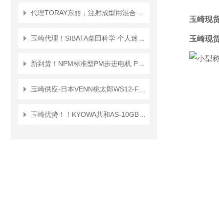
代理TORAY东丽；注射成型用混合喷嘴“TMN系列”TMN16*TMN20
玉崎现货
玉崎代理！SIBATA柴田科学 个人迷你泵 PMP-001 空气采样泵
玉崎现货
新到货！NPM标准型PM步进电机 PFC25-48D1
玉崎供应-日本VENN桃太郎WS12-F-65A电磁阀
玉崎优势！！KYOWA共和AS-10GB传感器