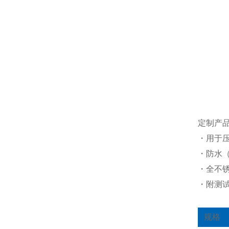
定制产
・用于
・防水（J
・全不锈
・附测
规格