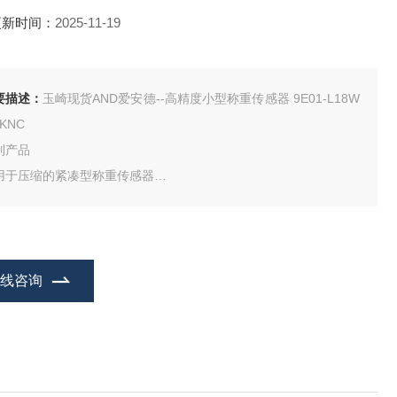
更新时间：
2025-11-19
要描述：
玉崎现货AND爱安德--高精度小型称重传感器 9E01-L18W
0KNC
制产品
用于压缩的紧凑型称重传感器
水（JIS C 0920 7级/防水型，可在水下使用）
全不锈钢（SUS630）
附测试报告
在线咨询