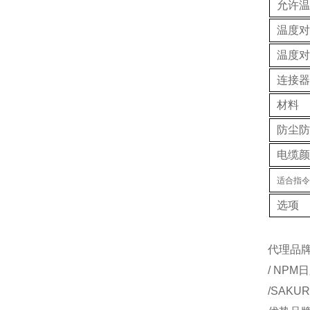
允许温
温度对
温度对
连接器
材料
防尘防
电缆颜
适合指令
选项
代理品牌：
/ NPM
/SAKU