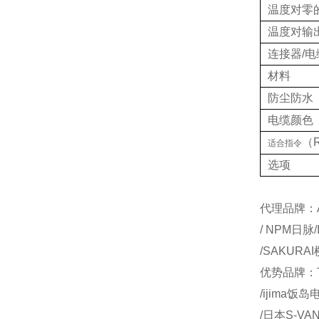
温度对零
温度对输
连接器/电
材料
防尘防水
电缆颜色
（
适合指令
选项
代理品牌：AI
/ NPM日脉
/SAKURA
优势品牌：T
/ijima饭
/日本S-VA