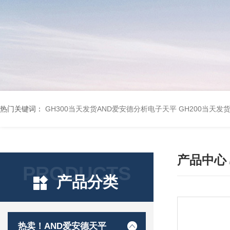
热门关键词：
GH300当天发货AND爱安德分析电子天平
GH200当天发
产品中心
PRODUCTS
产品分类
热卖！AND爱安德天平