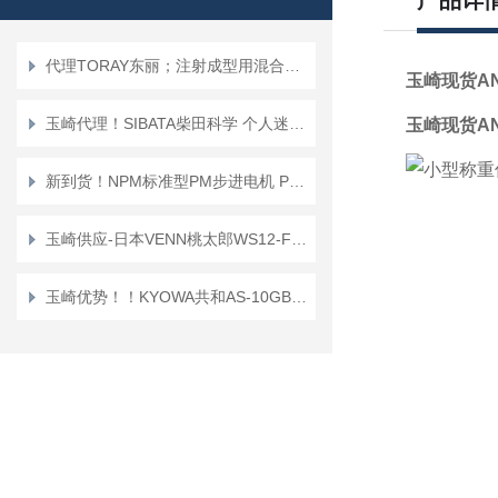
产品详
代理TORAY东丽；注射成型用混合喷嘴“TMN系列”TMN16*TMN20
玉崎现货A
玉崎代理！SIBATA柴田科学 个人迷你泵 PMP-001 空气采样泵
玉崎现货A
新到货！NPM标准型PM步进电机 PFC25-48D1
玉崎供应-日本VENN桃太郎WS12-F-65A电磁阀
玉崎优势！！KYOWA共和AS-10GB传感器