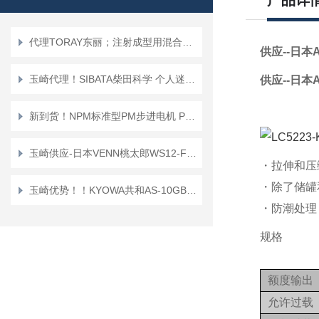
产品详
代理TORAY东丽；注射成型用混合喷嘴“TMN系列”TMN16*TMN20
供应--日本
玉崎代理！SIBATA柴田科学 个人迷你泵 PMP-001 空气采样泵
供应--日本
新到货！NPM标准型PM步进电机 PFC25-48D1
玉崎供应-日本VENN桃太郎WS12-F-65A电磁阀
・拉伸和压
・除了储罐
玉崎优势！！KYOWA共和AS-10GB传感器
・防潮处理
规格
额度输出
允许过载