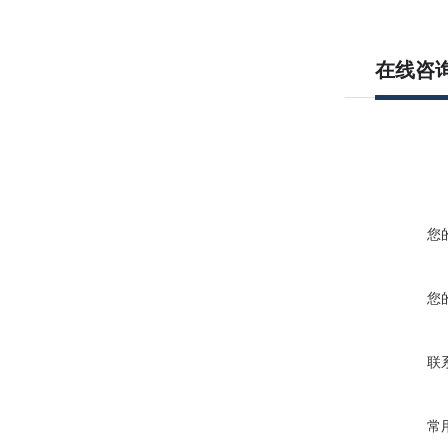
在线咨
您
您
联
常