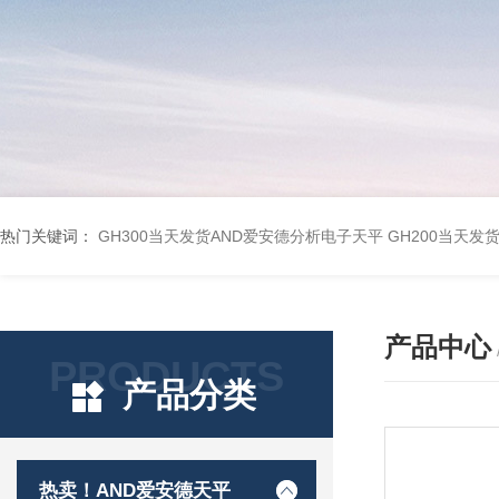
热门关键词：
GH300当天发货AND爱安德分析电子天平
GH200当天发
产品中心
PRODUCTS
产品分类
热卖！AND爱安德天平