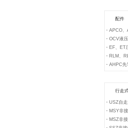
配件
・APCO、
・OCV液
・EF、E
・RLM、R
・AHPC
・APC先
行走
・USZ自
・MSY非
・MSZ非
・SSZ非