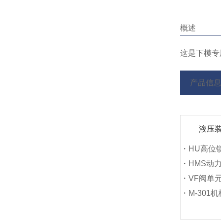
概述
这是下模专
产品信
液压
・HU高位
・HMS动
・VF阀单
・M-301