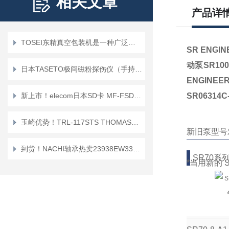
相关文章
产品详
TOSEI东精真空包装机是一种广泛应用于食品行业的设备
SR ENGI
动泵SR100
日本TASETO极间磁粉探伤仪（手持磁铁）NC-1Y/NC-2Y
ENGINE
新上市！elecom日本SD卡 MF-FSD016GC10R
SR06314
玉崎优势！TRL-117STS THOMAS托马斯科学 螺旋式冷却盘管冷却器
新旧泵型号
到货！NACHI轴承热卖23938EW33，23122EXQW33
SR70系
*
当用新的 