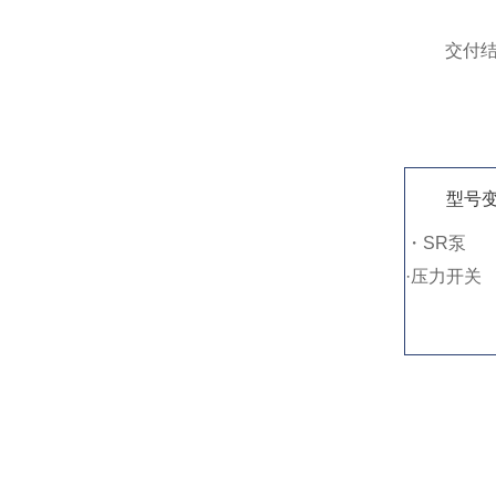
交付
型号
・SR泵
·压力开关