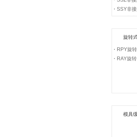
・SSY非
・SLY非
・LYS非
旋转
・RPY旋
・RAY旋
模具