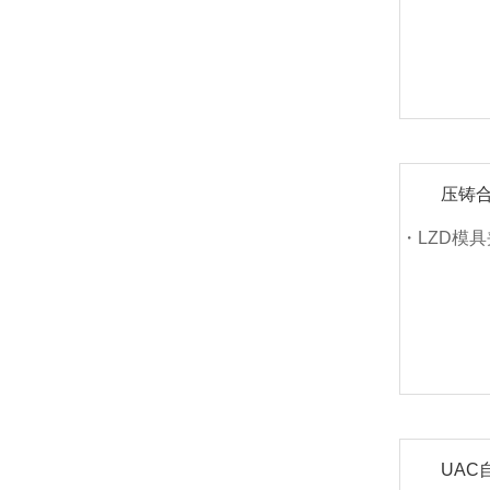
压铸
・LZD模
UAC