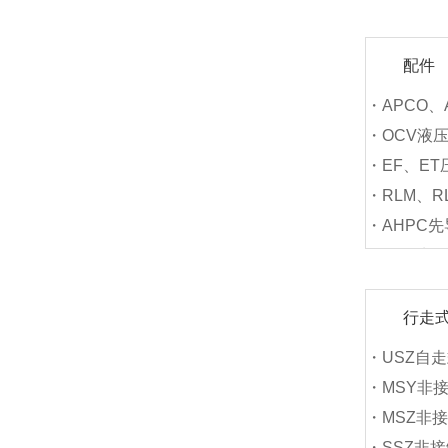
配件
・APCO、
・OCV液
・EF、E
・RLM、R
・AHPC
・APC先
行走
・USZ自
・MSY非
・MSZ非
・SSZ非