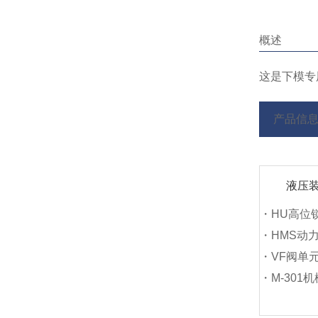
概述
这是下模专
产品信
液压
・HU高位
・HMS动
・VF阀单
・M-301