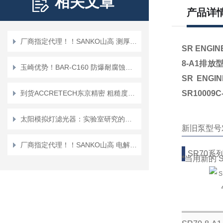
相关文章
产品详
厂商指定代理！！SANKO山高 测厚计大容量存储与无线传输SWT-NEOⅡ
SR ENGI
8-A1排放
玉崎优势！BAR-C160 防爆耐腐蚀管道流量调节阀 MIYUKI日本美幸辉
SR ENG
到货ACCRETECH东京精密 粗糙度测试仪HANDYSURF+40
SR10009
太阳模拟灯滤光器：实验室研究的阳光利器
新旧泵型号
厂商指定代理！！SANKO山高 电解膜厚度计 GCT-311
SR70系
*
当用新的 