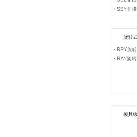
・SSY非
・SLY非
・LYS非
旋转
・RPY旋
・RAY旋
模具