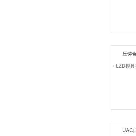
压铸
・LZD模
UAC