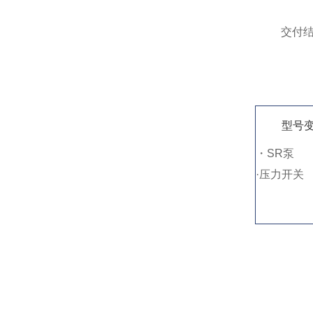
交付
型号
・SR泵
·压力开关