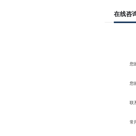
在线咨
您
您
联
常