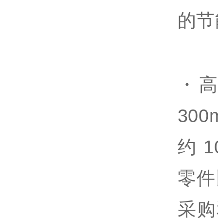
的节
・
300
约 1
零件
采购