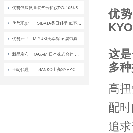
优势供应微量氧气分析仪RO-105KS IIJIMA/日本 产品编号：RO-105KS
优势
优势现货！！SIBATA柴田科学 低容量泵 LVS-30
KYO
优势产品！MIYUKI美幸辉 耐腐蚀真空阀 FKM 氟橡胶密封 B-J100
这是
新品发布！YAGAMI日本株式会社 便携液体加热器
多种
玉崎代理！！ SANKO山高SAMAC-FN 一体型膜厚计
高扭
配时
追求