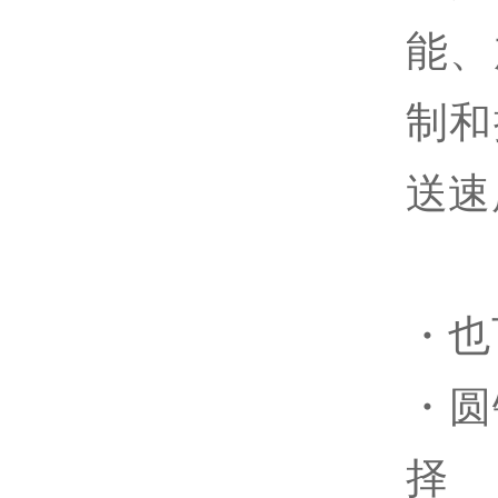
能、
制和
送速
・也
・圆
择