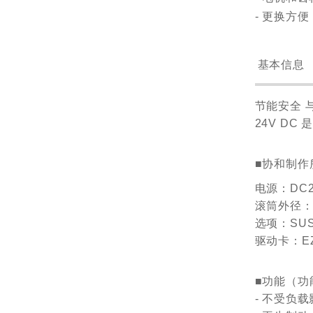
- 更换方
基本信息
节能安全 
24V D
■协和制作所
电源
：DC2
滚筒外径：φ4
选项：SU
驱动卡：EZ
■功能（功
- 不受负