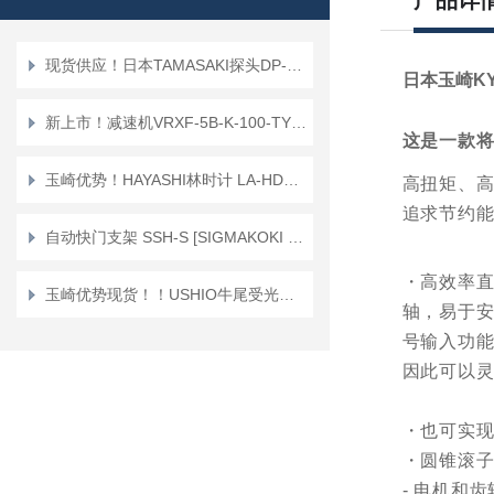
产品详
现货供应！日本TAMASAKI探头DP-100A/DP-100CM
日本玉崎KY
新上市！减速机VRXF-5B-K-100-TYPE3减速器 VRXF系列(带出轴钥匙)
这是一款
玉崎优势！HAYASHI林时计 LA-HDF7010RL 高速摄像机聚光照明
高扭矩、
追求节约能
自动快门支架 SSH-S [SIGMAKOKI CO., LTD.]
・高效率
玉崎优势现货！！USHIO牛尾受光器 UVD-S254
轴，易于安
号输入功
因此可以
・也可实
・圆锥滚子
- 电机和