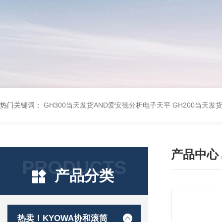
热门关键词：
GH300当天发货AND爱安德分析电子天平
GH200当天发
产品中心
PRODUCTS
产品分类
热卖！KYOWA协和滚筒