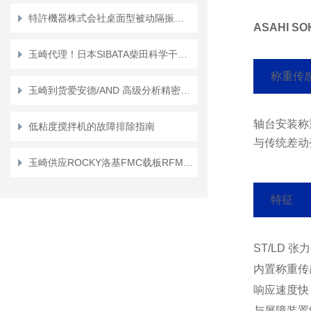
特許機器株式会社桌面型被动隔振台“OS FLOAT TABLE系列”
ASAHI 
玉崎代理！日本SIBATA柴田科学干式真空泵 Rocker 300C
称重传感
玉崎到货爱安德/AND 高级分析精密天平 GF-6001A
轴台安装称重
低粘度搅拌机的故障排除指南
与传统差动
玉崎供应ROCKY洛基FMC载板RFM-BSA720H1-PE
特征
ST/LD 
内置称重传
响应速度快
与屏障装置