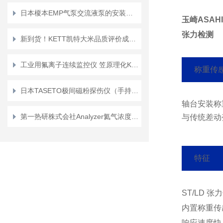
日本榎本EMP气泵交流液泵的安装与调试技巧
玉崎ASAH
张力检测
新到货！KETT凯特大米品质评价成分分析仪“AN-920”
工业用氟离子连续监控仪 笠原理化KRK/日本 产品编号：KF-502
称重传感
日本TASETO极间磁粉探伤仪（手持磁铁）NC-1Y/NC-2Y
轴台安装称重
第一热研株式会社Analyzer氦气浓度计“US系列”US-100-5VS type2
与传统差动
特征
ST/LD 
内置称重传
响应速度快