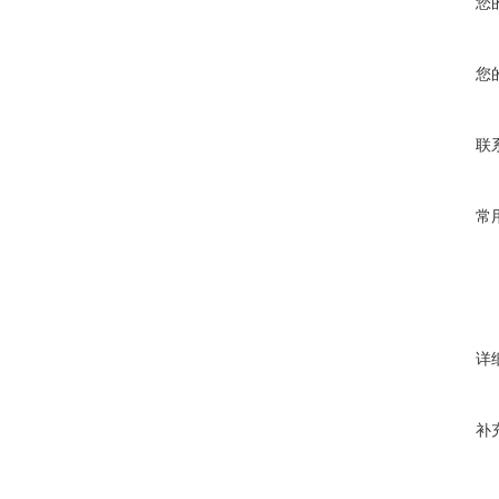
您
您
联
常
详
补