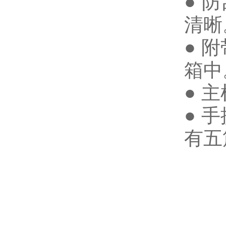
● 
清晰
● 
箱中
● 
● 
有五