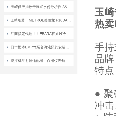
玉崎供应加热干燥式水份分析仪 A&D /日本 产品编号：ML-50/MF-50
玉崎
玉崎现货！METROL美德龙 P10DA-A 耐油和防切屑性能优异传感器
热卖
厂商指定代理！！EBARA荏原风冷干式真空泵 EV-PA250
手持
日本榎本EMP气泵交流液泵的安装与调试技巧
品牌
搅拌机注射器适配器：仪器仪表领域的精准适配“桥梁”
特点
● 
冲击