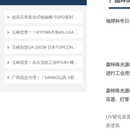
产品详
超高压用直动式电磁阀“SSPD系列”正品KEIHIN京浜
地球科学日
玉崎优势！！KYOWA共和AS-1GA传感器
玉崎到货UA-20CW 日本TOPCON拓普康 亮度色度均匀性测量器
玉崎现货！东京流机工业RYUKI 螺纹微型浮子流量开关 KSPB
森特殊光源
进行工业用
厂商指定代理！！SANKO山高 X射线荧光涂层测厚仪 EX-851
森特殊光源
应器、灯管
UV硬化装
床塗装