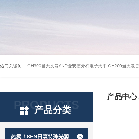
热门关键词：
GH300当天发货AND爱安德分析电子天平
GH200当天发
产品中心
PRODUCTS
产品分类
热卖！SEN日森特殊光源