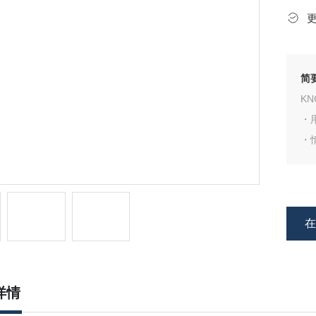
简
KN
・
・
・
・
详情