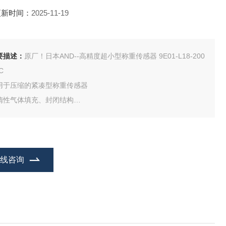
更新时间：
2025-11-19
要描述：
原厂！日本AND--高精度超小型称重传感器 9E01-L18-200
C
用于压缩的紧凑型称重传感器
惰性气体填充、封闭结构
全不锈钢（SUS630）
附测试报告
在线咨询