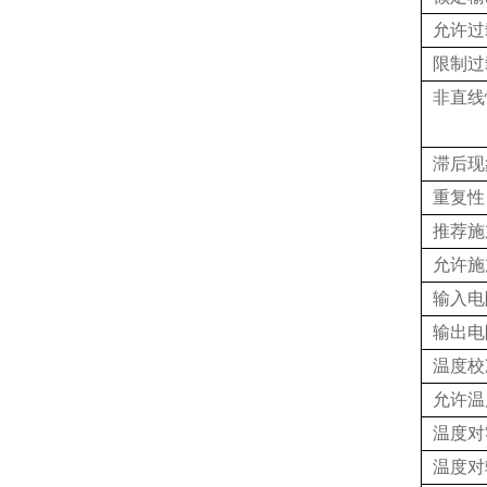
允许过
限制过
非直线
滞后现
重复性
推荐施
允许施
输入电
输出电
温度校
允许温
温度对
温度对