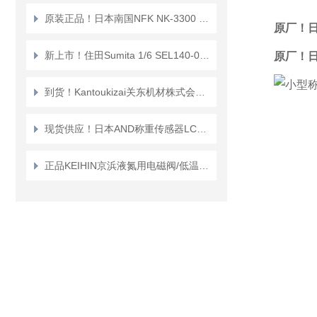
原装正品！日本南国NFK NK-3300 法兰式（无焊接）软管
原厂！日
新上市！住田Sumita 1/6 SEL140-038内窥镜镜头
原厂！日
到货！Kantoukizai关东机材株式会社KAB-08空气呼吸器
现货供应！日本AND称重传感器LCB03K010M
正品KEIHIN京浜液氮用电磁阀/低温阀“VSPD-LN2M系列”