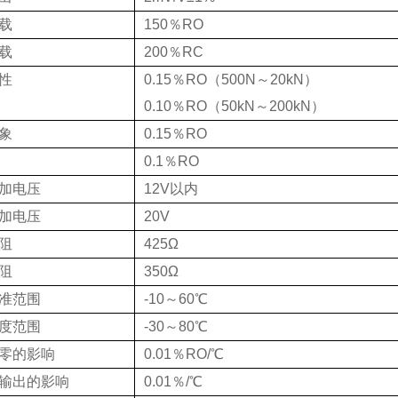
载
150％RO
载
200％RC
性
0.15％RO（500N～20kN）
0.10％RO（50kN～200kN）
象
0.15％RO
0.1％RO
加电压
12V以内
加电压
20V
阻
425Ω
阻
350Ω
准范围
-10～60℃
度范围
-30～80℃
零的影响
0.01％RO/℃
输出的影响
0.01％/℃