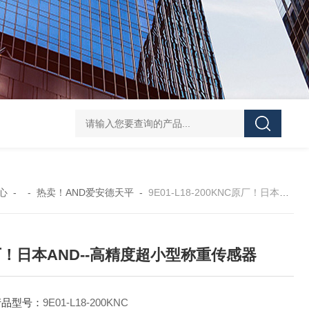
GH252当天发货AND爱安德分析电子天平
SJ-210当天发货三丰/Mituto
心
- -
热卖！AND爱安德天平
-
9E01-L18-200KNC原厂！日本AND--高精度超小型称重传感器
！日本AND--高精度超小型称重传感器
产品型号：
9E01-L18-200KNC