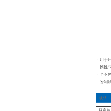
・用于
・惰性
・全不锈
・附测
规格
额定输