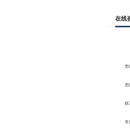
在线
您
您
联
常