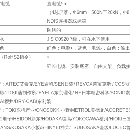
/电缆
直电缆5m
（4芯屏蔽，Φ6mm：500N至20kN，Φ8
NDIS连接器或裸端
防锈的
水
JIS C0920 7级，可在水下使用
色
红色：电源+，蓝色：电源-，白色：输出
（RoHS2指令）
×
延长电缆、安装底座、自由支架、负载
AITEC艾泰克/EYE岩崎/SEN日森/ REVOX莱宝克斯 / CCS晰
日脉/ITO伊藤制作所/ EYELA东京理化/ NS日本精密科学/SONIC索
RAI樱井/DRY-CABI东利繁
TOKI东机产业/ONOSOKKI小野/METROL美德龙/ACCRETE
a饭岛电子/HEIDON新东/HODAKA穗高/YOKOGAWA横河/HIOKI日
VANS/KOSAKA小坂/SHINYEI神荣/TSUBOSAKA壶坂/LUCE