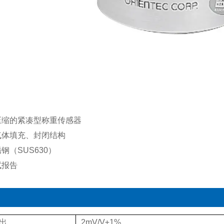
压缩的紧凑型称重传感器
气体填充、封闭结构
钢（SUS630）
试报告
出
2mV/V±1%