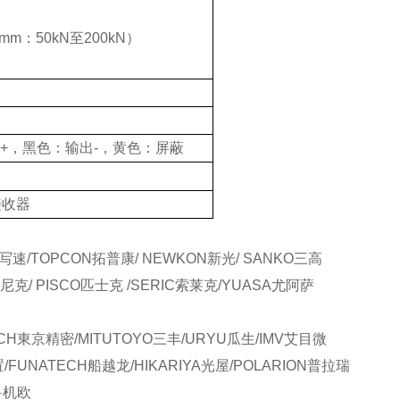
mm：50kN至200kN）
+，黑色：输出-，黄色：屏蔽
接收器
写速/TOPCON拓普康/ NEWKON新光/ SANKO三高
尼克/ PISCO匹士克 /SERIC索莱克/YUASA尤阿萨
CH東京精密/MITUTOYO三丰/URYU瓜生/IMV艾目微
置/FUNATECH船越龙/HIKARIYA光屋/POLARION普拉瑞
O鲁机欧