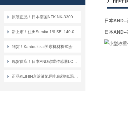
产品详
原装正品！日本南国NFK NK-3300 法兰式（无焊接）软管
日本AND
新上市！住田Sumita 1/6 SEL140-038内窥镜镜头
日本AND
到货！Kantoukizai关东机材株式会社KAB-08空气呼吸器
现货供应！日本AND称重传感器LCB03K010M
正品KEIHIN京浜液氮用电磁阀/低温阀“VSPD-LN2M系列”