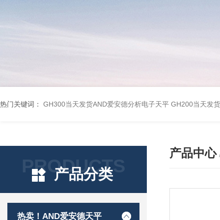
热门关键词：
GH300当天发货AND爱安德分析电子天平
GH200当天发
产品中心
PRODUCTS
产品分类
热卖！AND爱安德天平