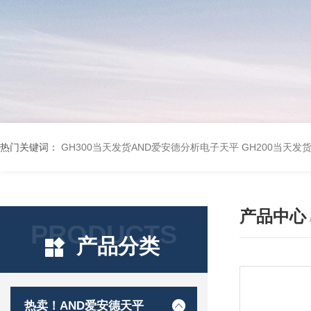
热门关键词：
GH300当天发货AND爱安德分析电子天平
GH200当天发
产品中心
PRODUCTS
产品分类
热卖！AND爱安德天平