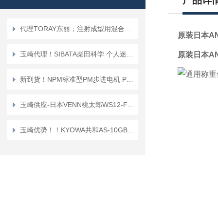
产品详
代理TORAY东丽；注射成型用混合喷嘴“TMN系列”TMN16*TMN20
原装日本A
玉崎代理！SIBATA柴田科学 个人迷你泵 PMP-001 空气采样泵
原装日本A
新到货！NPM标准型PM步进电机 PFC25-48D1
玉崎供应-日本VENN桃太郎WS12-F-65A电磁阀
玉崎优势！！KYOWA共和AS-10GB传感器