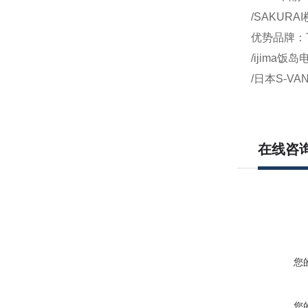
/SAKURA
优势品牌：T
/ijima饭
/日本S-VA
在线咨
您
您