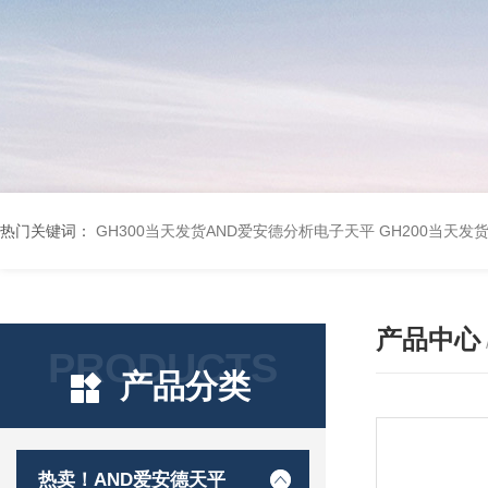
热门关键词：
GH300当天发货AND爱安德分析电子天平
GH200当天发
产品中心
PRODUCTS
产品分类
热卖！AND爱安德天平