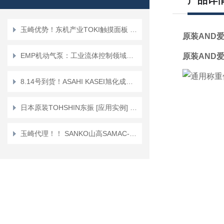
产品详
玉崎优势！东机产业TOKI触摸面板 TP-200EL型粘度计
原装AND
EMP机动气泵：工业流体控制领域的高效解决方案
原装AND
8.14号到货！ASAHI KASEI旭化成胶水分配器DM-350
日本原装TOHSHIN东振 [应用实例] 叶片泵
玉崎代理！！ SANKO山高SAMAC-FN 一体型膜厚计