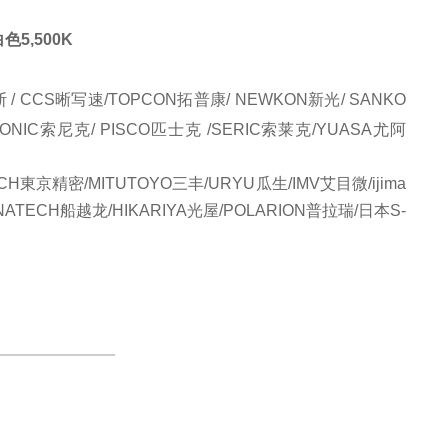
5,500K
 CCS晰写速/TOPCON拓普康/ NEWKON新光/ SANKO
NIC索尼克/ PISCO匹士克 /SERIC索莱克/YUASA尤阿
ECH東京精密/
MITUTOYO
三丰/URYU瓜生/IMV艾目微/ijima
NATECH船越龙/HIKARIYA光屋/POLARION普拉瑞/日本
S-