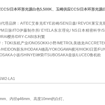
CCS/日本环形光源白色5,500K
、
玉崎供应CCS/日本环形光源白色
理品牌：AITEC艾泰克/EYE岩崎/SEN日森/ REVOX莱宝克斯 /
PM日脉/
ITO
伊藤制作所/ EYELA东京理化/ NS日本精密科学/SO
URAI樱井/DRY-CABI东利繁
TOKI东机产业/ONOSOKKI小野/METROL美德龙/ACCRET
HEIDON新东/HODAKA穗高/YOKOGAWA横河/HIOKI日置/FU
KOSAKA小坂/SHINYEI神荣/TSUBOSAKA壶坂/LUCEO鲁机欧
SW2-LA1
5mm、内径φ46mm、高度10mm的白灯。