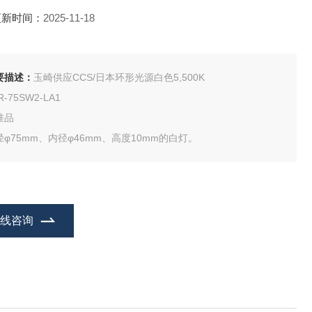
更新时间：
2025-11-18
要描述：
玉崎供应CCS/日本环形光源白色5,500K
R-75SW2-LA1
准品
径φ75mm、内径φ46mm、高度10mm的白灯。
在线咨询