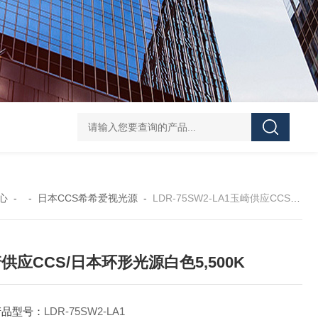
GH252当天发货AND爱安德分析电子天平
SJ-210当天发货三丰/Mituto
心
- -
日本CCS希希爱视光源
-
LDR-75SW2-LA1玉崎供应CCS/日本环形光源白色5,500K
供应CCS/日本环形光源白色5,500K
产品型号：
LDR-75SW2-LA1