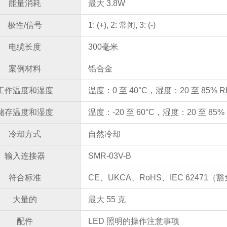
能量消耗
最大 3.8W
极性/信号
1: (+), 2: 常闭, 3: (-)
电缆长度
300毫米
案例材料
铝合金
工作温度和湿度
温度：0 至 40°C，湿度：20 至 85%
储存温度和湿度
温度：-20 至 60°C，湿度：20 至 85
冷却方式
自然冷却
输入连接器
SMR-03V-B
符合标准
CE、UKCA、RoHS、IEC 62471（
大量的
最大 55 克
配件
LED 照明的操作注意事项