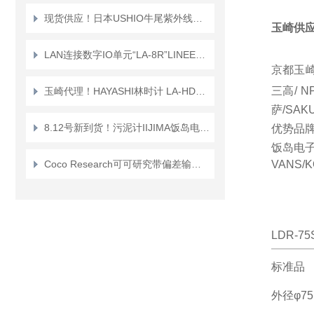
现货供应！日本USHIO牛尾紫外线灯管UVL-6000-O
玉崎供应
LAN连接数字IO单元“LA-8R”LINEEYE蓝音爱
京都玉崎代
三高/ N
玉崎代理！HAYASHI林时计 LA-HDF8010 可调亮度 LED 视觉光源控制器
萨/SAK
8.12号新到货！污泥计IIJIMA饭岛电子界面计MLSS 计
优势品牌：
饭岛电子/
Coco Research可可研究带偏差输出的分析 F/V 转换器 KAZ-723A
VANS
/
LDR-75
标准品
外径φ7