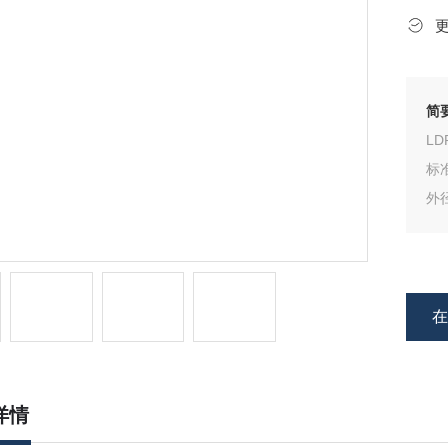
简
LD
标
外
详情