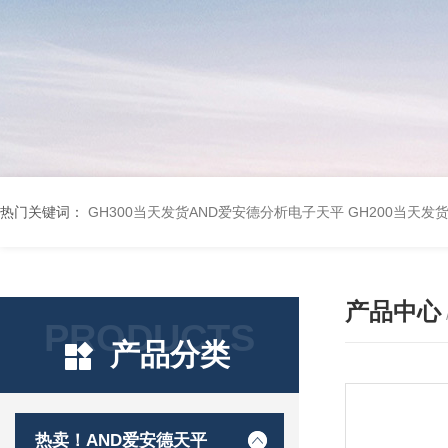
热门关键词：
GH300当天发货AND爱安德分析电子天平
GH200当天发
产品中心
PRODUCTS
产品分类
热卖！AND爱安德天平