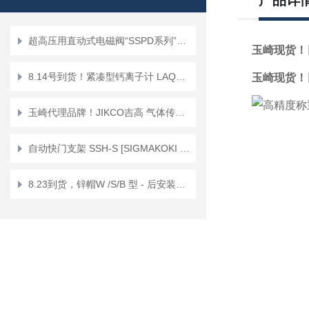
产品详
超高压用直动式电磁阀“SSPD系列”正品KEIHIN京浜
玉崎现货！
8.14号到货！紧凑型钙离子计 LAQUAtwin/防水 Ca+ Ca-11
玉崎现货！
玉崎代理品牌！JIKCO吉高 气体传感器单元 低漂移抗干扰 GT－ＨＤ
自动快门支架 SSH-S [SIGMAKOKI CO., LTD.]
8.23到货，锌帽W /S/B 型 - 后安装锚栓 Sanko Techno锌帽W-12X19