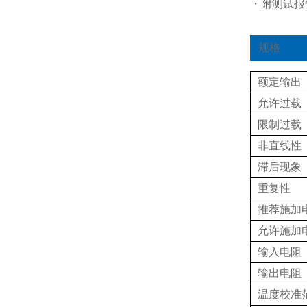
・附测试报
规格
额定输出
允许过载
限制过载
非直线性
滞后现象
重复性
推荐施加
允许施加
输入电阻
输出电阻
温度校准