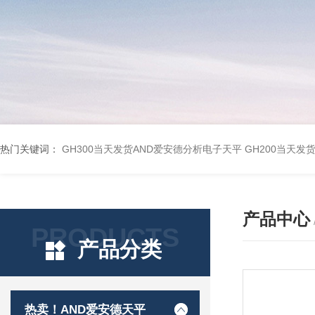
热门关键词：
GH300当天发货AND爱安德分析电子天平
GH200当天发
产品中心
PRODUCTS
产品分类
热卖！AND爱安德天平