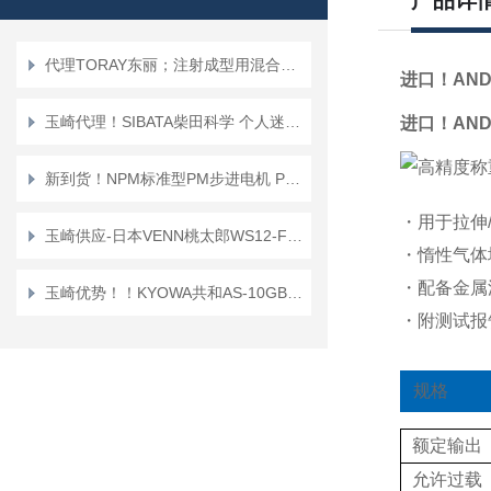
产品详
代理TORAY东丽；注射成型用混合喷嘴“TMN系列”TMN16*TMN20
进口！AND
玉崎代理！SIBATA柴田科学 个人迷你泵 PMP-001 空气采样泵
进口！AND
新到货！NPM标准型PM步进电机 PFC25-48D1
・用于拉伸
玉崎供应-日本VENN桃太郎WS12-F-65A电磁阀
・惰性气体
・配备金属
玉崎优势！！KYOWA共和AS-10GB传感器
・附测试报
规格
额定输出
允许过载