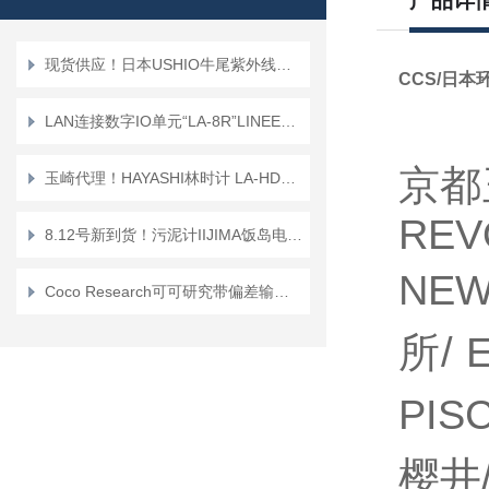
产品详
现货供应！日本USHIO牛尾紫外线灯管UVL-6000-O
CCS/日本
LAN连接数字IO单元“LA-8R”LINEEYE蓝音爱
京都
玉崎代理！HAYASHI林时计 LA-HDF8010 可调亮度 LED 视觉光源控制器
RE
8.12号新到货！污泥计IIJIMA饭岛电子界面计MLSS 计
NEW
Coco Research可可研究带偏差输出的分析 F/V 转换器 KAZ-723A
所/
PIS
樱井/