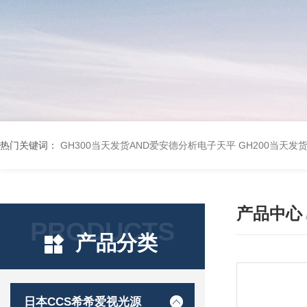
热门关键词：
GH300当天发货AND爱安德分析电子天平
GH200当天发
产品中心
PRODUCTS
产品分类
日本CCS希希爱视光源