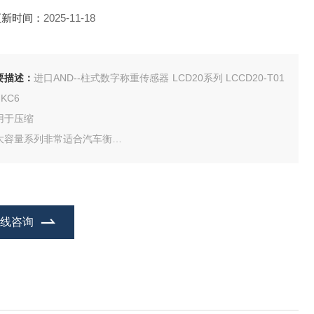
更新时间：
2025-11-18
要描述：
进口AND--柱式数字称重传感器 LCD20系列 LCCD20-T01
-KC6
用于压缩
大容量系列非常适合汽车衡
C4型为标准产品，C6型为定制产品
不锈钢外壳具有出色的耐腐蚀性和耐环境性。防护等级IP68（水深
5m/100小时）
重传感器本体及金属配件材质为铁，但不锈钢盖具有密封结构规
在线咨询
。
数字输出，方便调节、故障诊断和维护