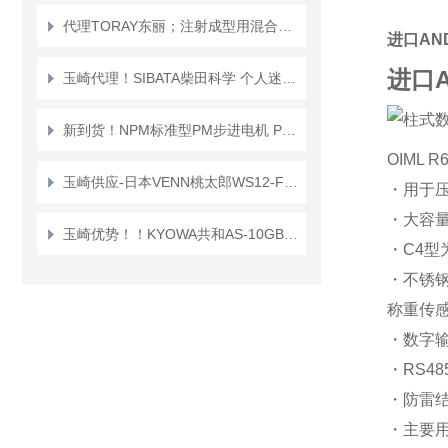
代理TORAY东丽；注射成型用混合喷嘴“TMN系列”TMN16*TMN20
进口AN
进口A
玉崎代理！SIBATA柴田科学 个人迷你泵 PMP-001 空气采样泵
新到货！NPM标准型PM步进电机 PFC25-48D1
OIML 
玉崎供应-日本VENN桃太郎WS12-F-65A电磁阀
・用于
・大容
玉崎优势！！KYOWA共和AS-10GB传感器
・C4型
・不锈钢
称重传
・数字
・RS4
・防雷
・主要