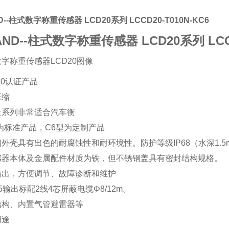
D--柱式数字称重传感器 LCD20系列
LCCD20-T010N-KC6
ND--柱式数字称重传感器 LCD20系列
LCC
R60认证产品
压缩
量系列非常适合汽车衡
为标准产品，C6型为定制产品
外壳具有出色的耐腐蚀性和耐环境性。防护等级IP68（水深1.5m
感器本体及金属配件材质为铁，但不锈钢盖具有密封结构规格。
输出，方便调节、故障诊断和维护
85输出标配2线4芯屏蔽电缆Φ8/12m。
结构、内置气管避雷器等
用途