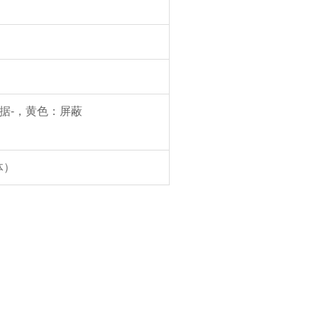
据-，黄色：屏蔽
体）