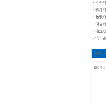
・平台
・料斗
・包装
・混合
・输送
・汽车
规格
额定输出