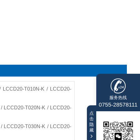
 / LCCD20-T010N-K / LCCD20-
服务热线
0755-28578111
/ LCCD20-T020N-K / LCCD20-
点
击
隐
/ LCCD20-T030N-K / LCCD20-
藏