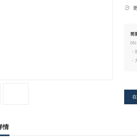
简
0N
・
・
・
・
1.
称
格
・
详情