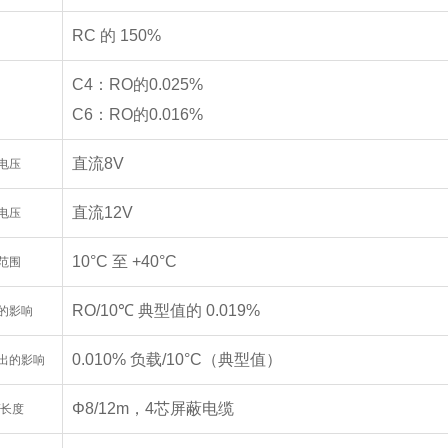
RC 的 150%
C4：RO的0.025%
C6：RO的0.016%
直流8V
电压
直流12V
电压
10°C 至 +40°C
范围
RO/10℃ 典型值的 0.019%
的影响
0.010% 负载/10°C（典型值）
出的影响
Φ8/12m，4芯屏蔽电缆
/长度