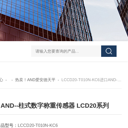
GH252当天发货AND爱安德分析电子天平
SJ-210当天发货三丰/Mituto
心
- -
热卖！AND爱安德天平
-
LCCD20-T010N-KC6进口AND--柱式数字称重传感器 LCD20系列
AND--柱式数字称重传感器 LCD20系列
产品型号：
LCCD20-T010N-KC6