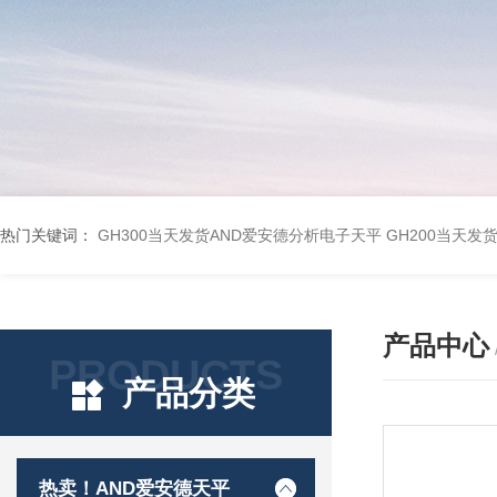
热门关键词：
GH300当天发货AND爱安德分析电子天平
GH200当天发
产品中心
PRODUCTS
产品分类
热卖！AND爱安德天平