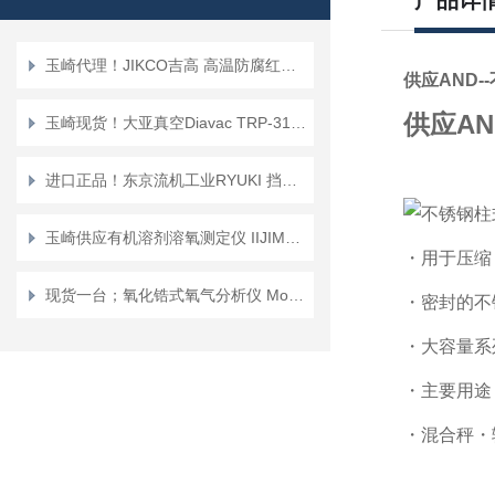
产品详
玉崎代理！JIKCO吉高 高温防腐红外气体传感器单元 GT-HC
供应AND
供应A
玉崎现货！大亚真空Diavac TRP-31SP
进口正品！东京流机工业RYUKI 挡板式流量开关 保护开关 RS-2A-20
玉崎供应有机溶剂溶氧测定仪 IIJIMA/日本 产品编号：B-506S
・用于压缩
现货一台；氧化锆式氧气分析仪 Model : RF-400-01
・密封的不
・大容量系
・主要用途
・混合秤・