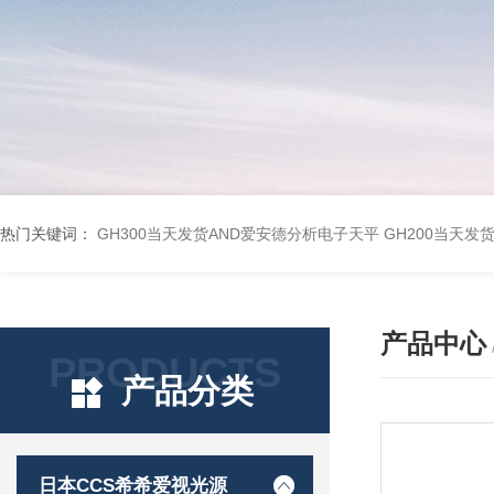
热门关键词：
GH300当天发货AND爱安德分析电子天平
GH200当天发
产品中心
PRODUCTS
产品分类
日本CCS希希爱视光源