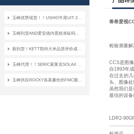
产品详
玉崎优势现货！！USHIO牛尾UIT-250型累积紫外线测量仪
希希爱视C
玉崎到货AND爱安德内置校准砝码的通用天平 GX-203A
检验测量解
新到货！KETT凯特大米品质评价成分分析仪“AN-920”
CCS
是图像
玉崎代理！！SERIC索莱克SOLAX 500W 型集尘器
自1993
在过去的几
玉崎供应ROCKY洛基廉价的FMC载板RFM-BSV62413H2-CP（配备ALTERA FPGA）
头、图像处
虽然我们是
最佳的设备
LDR2-90G
标准品