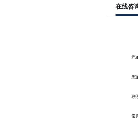
在线咨
您
您
联
常